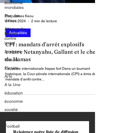
économie
mondiales
Enquête
vidéos
Attaque du
Par : James Keou
Hamas
21 nov. 2024
2 min de lecture
contre
Israël
Actualités
Analyses
CPI : mandats d’arrêt explosifs
Beauté
contre Netanyahu, Gallant et le chef
Planète
du Hamas
Arts
La justice internationale frappe fort Dans un tournant
A la Une
historique, la Cour pénale internationale (CPI) a émis des
mandats d’arrêt contre...
éducation
économie
société
Basket
Football