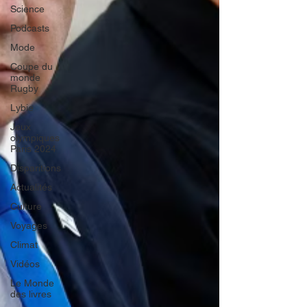
Science
Podcasts
Mode
Coupe du
monde
Rugby
Lybie
Jeux
olympiques
Paris 2024
Disparitions
Actualités
Culture
Voyages
Climat
Vidéos
Le Monde
des livres