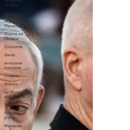
Le Monde
et Vous
Sport
Argent et
Placement
Guerre en
Ukraine
Economie
Santé
économie
française
Cinéma
Scènes
Le Monde
et L'Afrique
Niger
Enquête
d'idée
Musiques