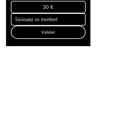
20 €
30 €
Valider
Recevez l'actualité mondiale
dans votre messagerie et
restez aux premières loges
de l'info! Abonnez-vous à
notre newsletter
Contact
Politique de cookies
Mentions légales