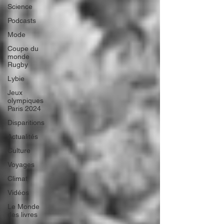
Science
Podcasts
Mode
Coupe du
monde
Rugby
Lybie
Jeux
olympiques
Paris 2024
Disparitions
Actualités
Culture
Voyages
Climat
Vidéos
Le Monde
des livres