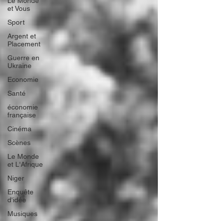
Le Monde
et Vous
Sport
Argent et
Placement
Guerre en
Ukraine
Economie
Santé
économie
française
Cinéma
Scènes
Le Monde
et L'Afrique
Niger
Enquête
d'idée
Musiques