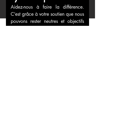
symbolique
Aidez-nous à faire la différence. 
C’est grâce à votre soutien que nous 
pouvons rester neutres et objectifs 
dans notre travail.
First name
*
Last name
Email
*
Faire un don au nom de
Donation