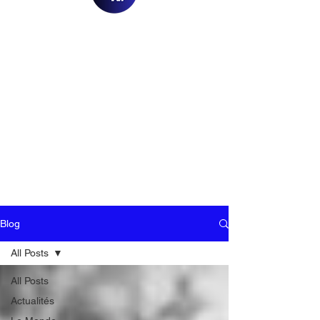
Blog
All Posts
All Posts
Actualités