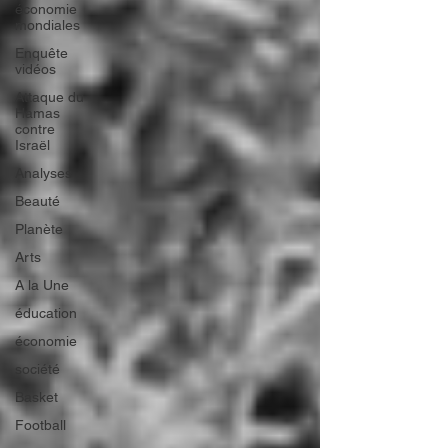
économie
mondiales
Enquête
vidéos
Attaque du
Hamas
contre
Israël
Analyses
Beauté
Planète
Arts
A la Une
éducation
économie
société
Basket
Football