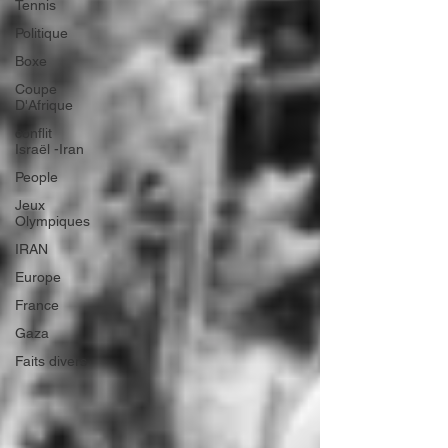
Tennis
Politique
Boxe
Coupe
D'Afrique
conflit
Israël -Iran
People
Jeux
Olympiques
IRAN
Europe
France
Gaza
Faits divers