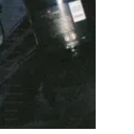
économie
mondiales
Enquête
vidéos
Attaque du
Hamas
contre
Israël
Analyses
Beauté
Planète
Arts
A la Une
éducation
économie
société
Basket
Football