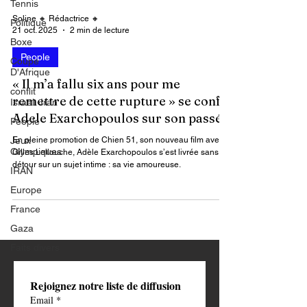
Tennis
Politique
Soline 🔸 Rédactrice 🔸
Boxe
21 oct. 2025
2 min de lecture
Coupe
D'Afrique
People
conflit
Israël -Iran
« Il m’a fallu six ans pour me
remettre de cette rupture » se confie
People
Adele Exarchopoulos sur son passé.
Jeux
Olympiques
En pleine promotion de Chien 51, son nouveau film avec
IRAN
Gilles Lellouche, Adèle Exarchopoulos s’est livrée sans
détour sur un sujet intime : sa vie amoureuse.
Europe
France
Gaza
Faits divers