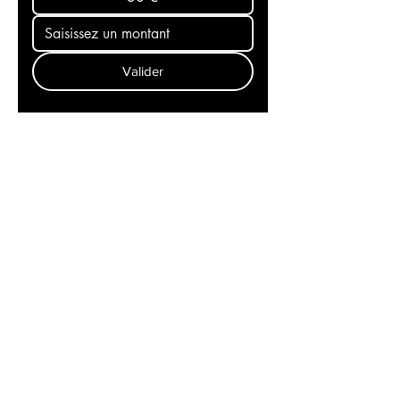
30 €
Valider
Recevez l'actualité mondiale
dans votre messagerie et
restez aux premières loges
de l'info! Abonnez-vous à
notre newsletter
Contact
Politique de cookies
Mentions légales
L'équipe