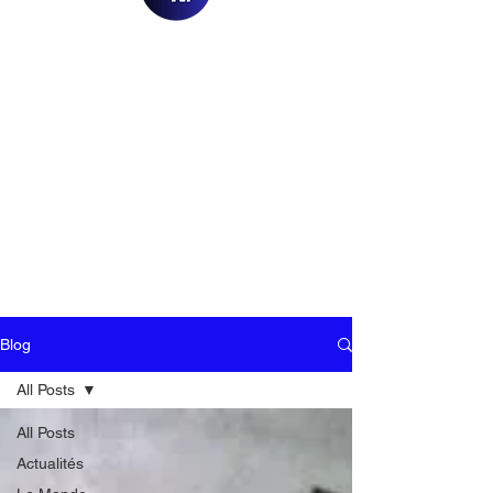
Blog
All Posts
All Posts
Actualités