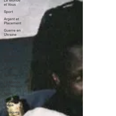
Le Monde
et Vous
Sport
Argent et
Placement
Guerre en
Ukraine
Economie
Santé
économie
française
Cinéma
Scènes
Le Monde
et L'Afrique
Niger
Enquête
d'idée
Musiques