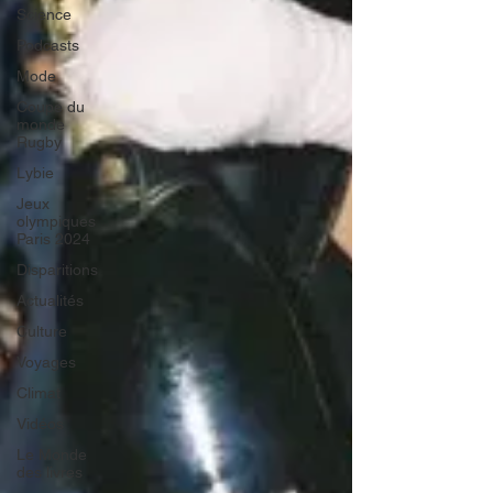
Science
Podcasts
Mode
Coupe du
monde
Rugby
Lybie
Jeux
olympiques
Paris 2024
Disparitions
Actualités
Culture
Voyages
Climat
Vidéos
Le Monde
des livres