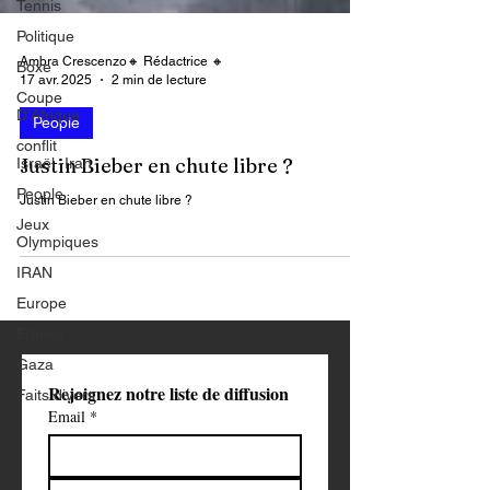
Tennis
Politique
Boxe
Coupe
Ambra Crescenzo🔸 Rédactrice 🔸
D'Afrique
17 avr. 2025
2 min de lecture
conflit
People
Israël -Iran
People
Justin Bieber en chute libre ?
Jeux
Justin Bieber en chute libre ?
Olympiques
IRAN
Europe
France
Gaza
Faits divers
Rejoignez notre liste de diffusion
Email
*