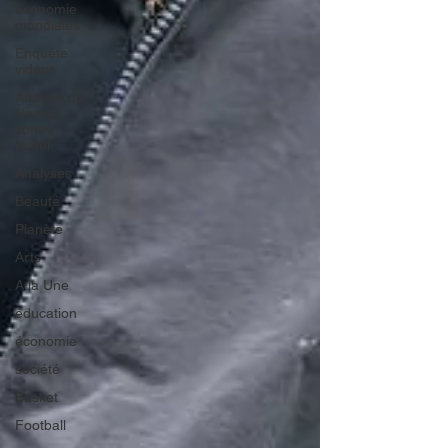
économie
mondiales
Enquête
vidéos
Attaque du
Hamas
contre
Israël
Analyses
Beauté
Planète
Arts
A la Une
éducation
économie
société
Basket
Football