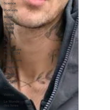
Science
Podcasts
Mode
Coupe du
monde
Rugby
Lybie
Jeux
olympiques
Paris 2024
Disparitions
Actualités
Culture
Voyages
Climat
Vidéos
Le Monde
des livres