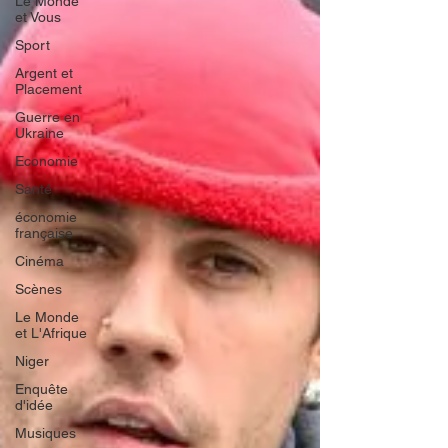
Le Monde
et Vous
Sport
Argent et
Placement
Guerre en
Ukraine
Economie
Santé
économie
française
Cinéma
Scènes
Le Monde
et L'Afrique
Niger
Enquête
d'idée
Musiques