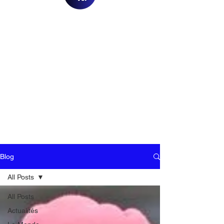
Blog
All Posts
All Posts
Actualités