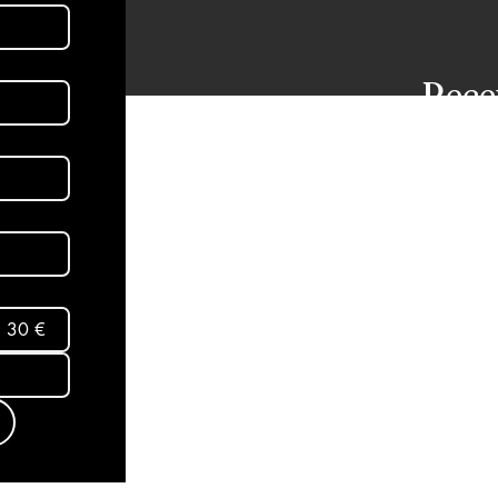
Rece
dans
aux 
Abon
30 €
Mentio
Termes
conditi
Politiq
© 2025