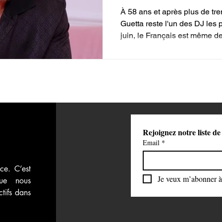
À 58 ans et après plus de tre
 vidéos
Attaque du Hamas contre Israël
Guetta reste l'un des DJ les 
juin, le Français est même de
électro hexagonal à remplir tr
France.
Rejoignez notre liste de
Email
*
ce. C’est 
Je veux m’abonner à 
ue nous 
tifs dans 