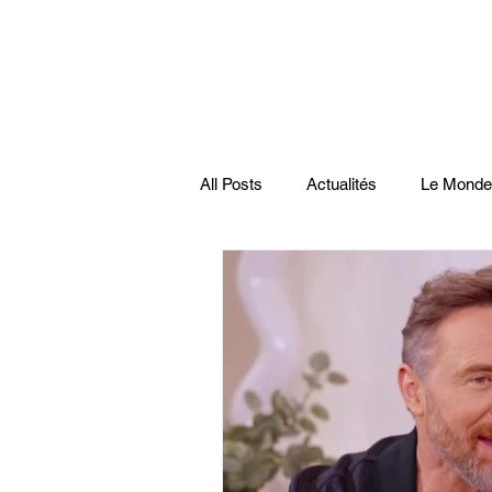
All Posts
Actualités
Le Monde
Santé
économie française
Musiques
Science
Pod
Disparitions
Actualités