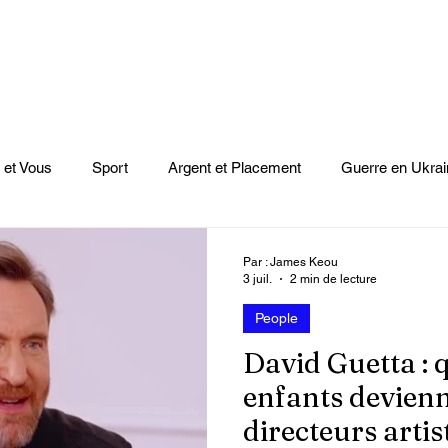
 et Vous
Sport
Argent et Placement
Guerre en Ukrai
Cinéma
Scènes
Le Monde et L'Afrique
Niger
Par : James Keou
3 juil.
2 min de lecture
People
casts
Mode
Coupe du monde Rugby
Lybie
Jeu
David Guetta : 
enfants devienn
Culture
Voyages
Climat
Vidéos
Le Monde des l
directeurs artis