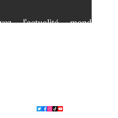
vez l'actualité mondiale
 votre messagerie et restez
premières loges de l'info!
nez-vous à notre newsletter
ns légales
Contact
 et
L'équipe
ons
ue de confidentialité
Politique de cookies
 Bsean Media TV