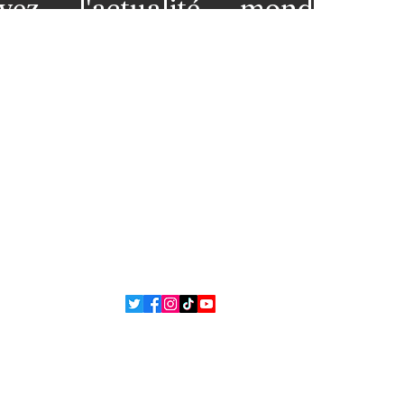
vez l'actualité mondiale
 votre messagerie et restez
premières loges de l'info!
nez-vous à notre newsletter
ns légales
Contact
 et
L'équipe
ons
ue de confidentialité
Politique de cookies
 Bsean Media TV