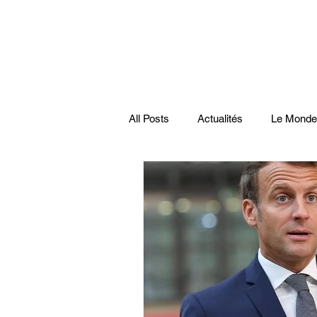
All Posts
Actualités
Le Monde
Santé
économie française
Musiques
Science
Pod
Disparitions
Actualités