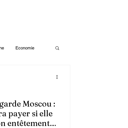
ne
Economie
Enquête d'idée
x olympiques Paris 2024
garde Moscou :
a payer si elle
ivres
on entêtement