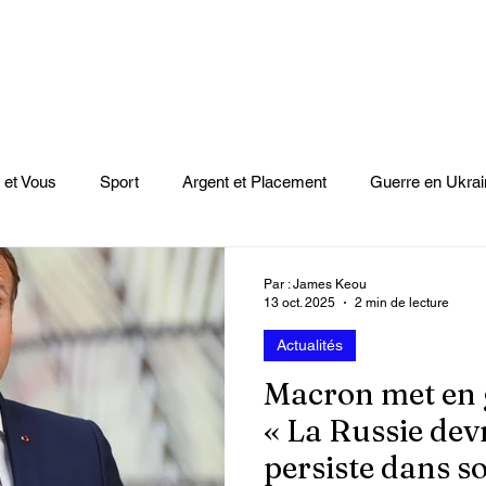
 et Vous
Sport
Argent et Placement
Guerre en Ukrai
Cinéma
Scènes
Le Monde et L'Afrique
Niger
Par : James Keou
13 oct. 2025
2 min de lecture
Actualités
casts
Mode
Coupe du monde Rugby
Lybie
Jeu
Macron met en 
« La Russie devr
Culture
Voyages
Climat
Vidéos
Le Monde des l
persiste dans s