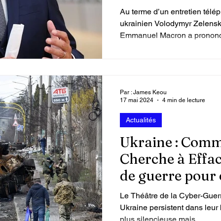
belliqueux »
Au terme d’un entretien télé
 vidéos
Attaque du Hamas contre Israël
ukrainien Volodymyr Zelensky
Emmanuel Macron a prononcé
de Moscou, en appelant une no
guerre en Ukraine.
Par : James Keou
17 mai 2024
4 min de lecture
Actualités
Ukraine : Comm
Cherche à Effac
de guerre pour 
justice
Le Théâtre de la Cyber-Guer
Ukraine persistent dans leur b
plus silencieuse mais...