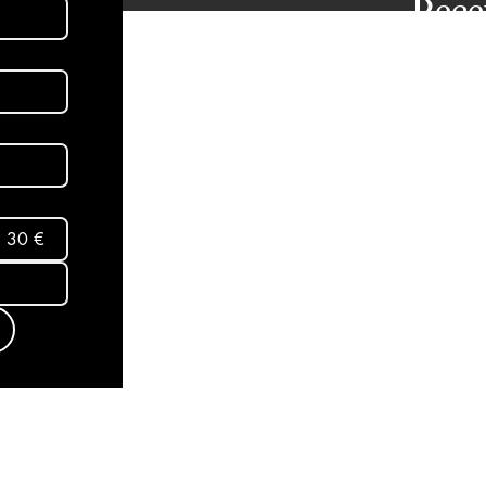
Rece
dans
aux 
Abon
30 €
Mentio
Termes
conditi
Politiq
© 2025