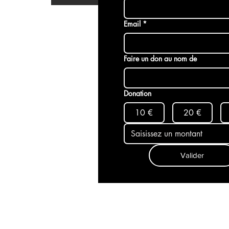
Email
*
Faire un don au nom de
Donation
10 €
20 €
Valider