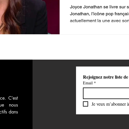
ses confidences
Joyce Jonathan se livre sur
 vidéos
Attaque du Hamas contre Israël
une vie en mon
Jonathan, l'icône pop frança
actuellement la une avec son.
Rejoignez notre liste de
Email
*
ce. C’est 
Je veux m’abonner à 
ue nous 
tifs dans 