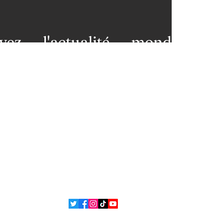
vez l'actualité mondiale
 votre messagerie et restez
premières loges de l'info!
nez-vous à notre newsletter
ns légales
Contact
 et
L'équipe
ons
ue de confidentialité
Politique de cookies
 Bsean Media TV