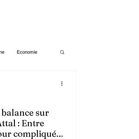
ne
Economie
Enquête d'idée
x olympiques Paris 2024
 balance sur
ttal : Entre
ivres
mour compliqué,