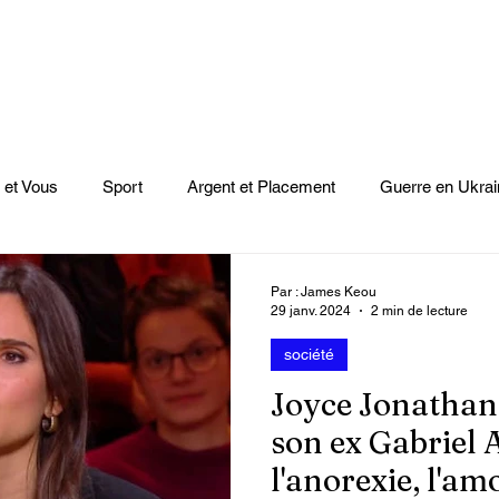
 et Vous
Sport
Argent et Placement
Guerre en Ukrai
Cinéma
Scènes
Le Monde et L'Afrique
Niger
Par : James Keou
29 janv. 2024
2 min de lecture
société
casts
Mode
Coupe du monde Rugby
Lybie
Jeu
Joyce Jonathan
son ex Gabriel A
Culture
Voyages
Climat
Vidéos
Le Monde des l
l'anorexie, l'a