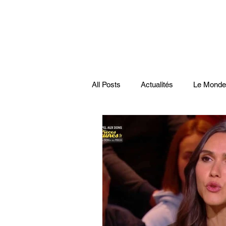
All Posts
Actualités
Le Monde
Santé
économie française
Musiques
Science
Pod
Disparitions
Actualités