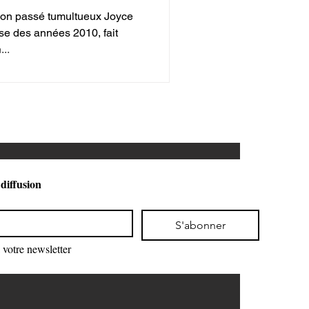
 choc dévoilent
 son passé tumultueux Joyce
tagnes russes
ise des années 2010, fait
..
 diffusion
S'abonner
votre newsletter