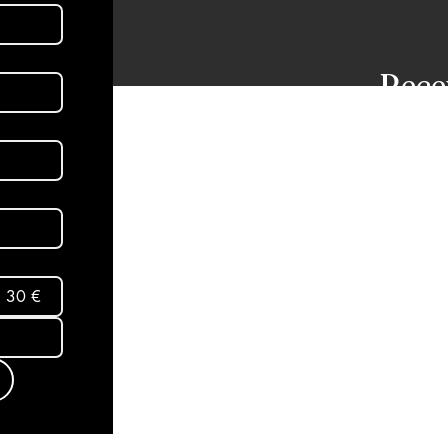
Rece
dans
aux 
Abon
30 €
Mentio
Termes
conditi
Politiq
© 2025