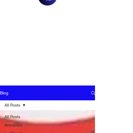
Blog
All Posts
All Posts
Actualités