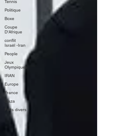
Tennis
Politique
Boxe
Coupe
D'Afrique
conflit
Israël -Iran
People
Jeux
Olympiques
IRAN
Europe
France
Gaza
Faits divers