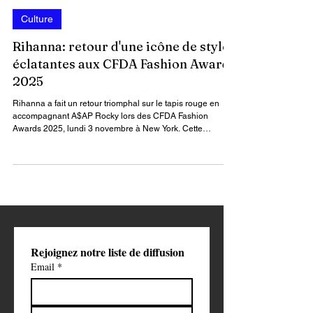
Par : James Keou
5 nov. 2025
2 min de lecture
Culture
Rihanna: retour d'une icône de style
éclatantes aux CFDA Fashion Awards
2025
Rihanna a fait un retour triomphal sur le tapis rouge en
accompagnant A$AP Rocky lors des CFDA Fashion
Awards 2025, lundi 3 novembre à New York. Cette
apparition, très attendue, marque sa première sortie
publique depuis la naissance de leur troisième enfant en
septembre.
Rejoignez notre liste de diffusion
Email
*