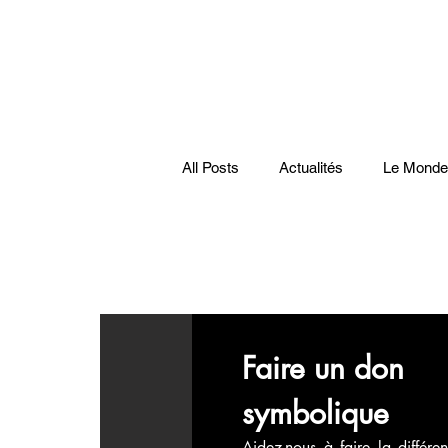
All Posts
Actualités
Le Monde
Santé
économie française
Musiques
Science
Pod
Faire un don 
symbolique
Disparitions
Actualités
Aidez-nous à faire la différen