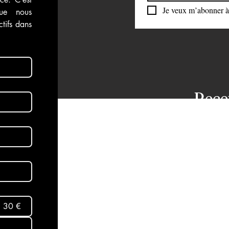
Je veux m’abonner à 
ue nous 
 vidéos
Attaque du Hamas contre Israël
tifs dans 
Rece
dans
aux 
Abon
30 €
Mentio
Termes