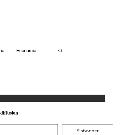
ne
Economie
Enquête d'idée
x olympiques Paris 2024
 diffusion
ivres
S'abonner