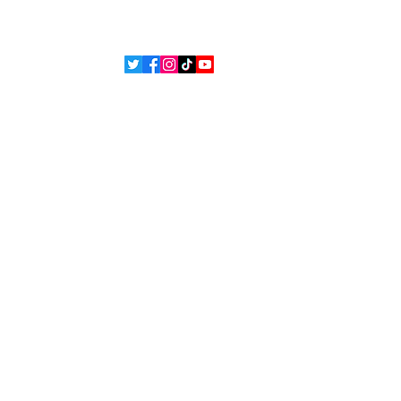
ons
ue de confidentialité
Politique de cookies
 Bsean Media TV