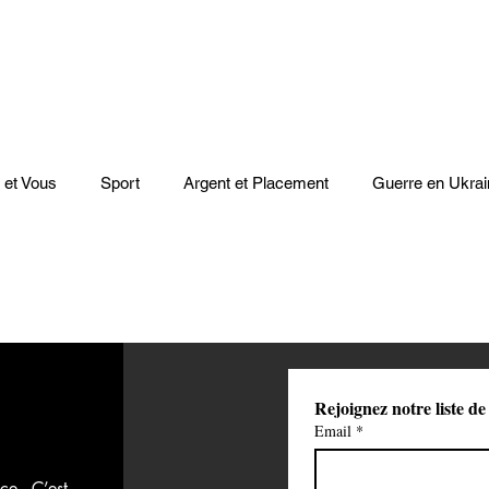
 et Vous
Sport
Argent et Placement
Guerre en Ukrai
Cinéma
Scènes
Le Monde et L'Afrique
Niger
casts
Mode
Coupe du monde Rugby
Lybie
Jeu
Rejoignez notre liste de
Email
*
Culture
Voyages
Climat
Vidéos
Le Monde des l
ce. C’est 