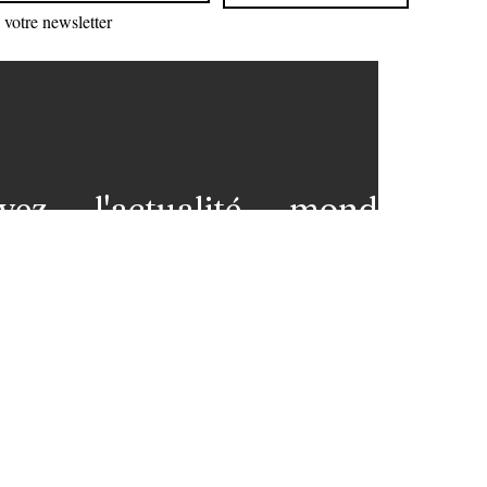
votre newsletter
vez l'actualité mondiale
 votre messagerie et restez
premières loges de l'info!
nez-vous à notre newsletter
ns légales
Contact
 et
L'équipe