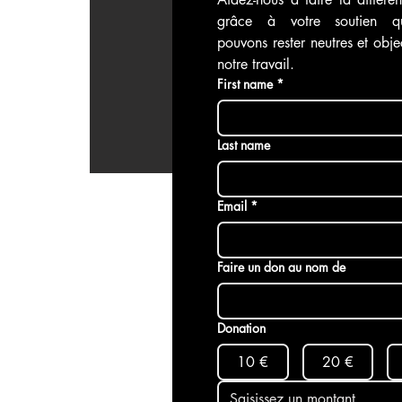
grâce à votre soutien q
économie mondiales
Enquête
pouvons rester neutres et objec
notre travail.
First name
*
Last name
Email
*
Faire un don au nom de
Donation
10 €
20 €