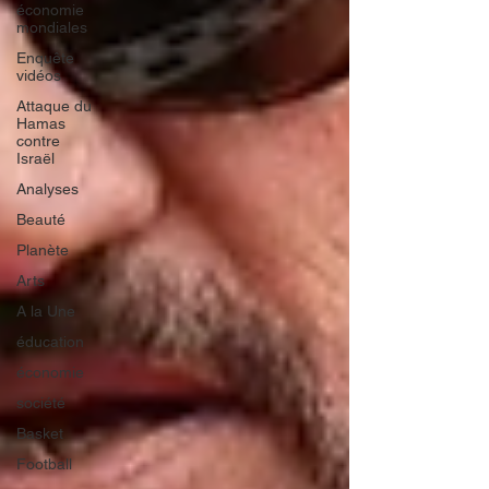
économie
mondiales
Enquête
vidéos
Attaque du
Hamas
contre
Israël
Analyses
Beauté
Planète
Arts
A la Une
éducation
économie
société
Basket
Football