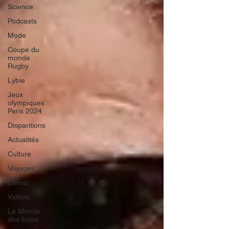
Science
Podcasts
Mode
Coupe du
monde
Rugby
Lybie
Jeux
olympiques
Paris 2024
Disparitions
Actualités
Culture
Voyages
Climat
Vidéos
Le Monde
des livres