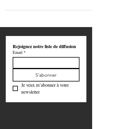
Ben Sulayem prêt à assouplir les sanctions pour langage
grossier ?
Rejoignez notre liste de diffusion
Email
*
S'abonner
Je veux m’abonner à votre 
newsletter