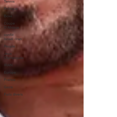
Tennis
Politique
Boxe
Coupe
D'Afrique
conflit
Israël -Iran
People
Jeux
Olympiques
IRAN
Europe
France
Gaza
Faits divers