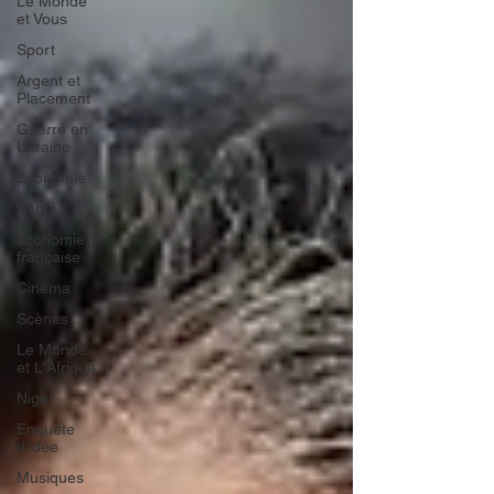
Le Monde
et Vous
Sport
Argent et
Placement
Guerre en
Ukraine
Economie
Santé
économie
française
Cinéma
Scènes
Le Monde
et L'Afrique
Niger
Enquête
d'idée
Musiques