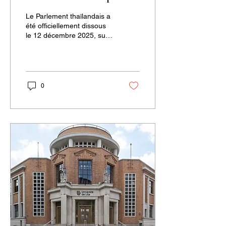
conflit frontalier avec
Le Parlement thaïlandais a
le Cambodge
été officiellement dissous
le 12 décembre 2025, sur
demande du Premier
ministre Anutin
Charnvirakul, un peu plus
de trois mois après son
arrivée au pouvoir.
0