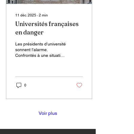
11 déc. 2025
∙
2
min
Universités françaises
en danger
Les présidents d’université
sonnent l’alarme.
Confrontés à une situation
financière critique, de
nombreux établissements
d’enseignement supérieur
en France se trouvent
dans ce qu’ils qualifient d’«
0
urgence absolue ». Selon
leurs représentants, cette
crise menace non
seulement le
fonctionnement quotidien
Voir plus
des universités, mais
également la qualité de
l’enseignement et de la