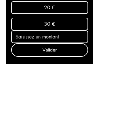
20 €
30 €
Valider
Recevez l'actualité mondiale
dans votre messagerie et
restez aux premières loges
de l'info! Abonnez-vous à
notre newsletter
Contact
Politique de cookies