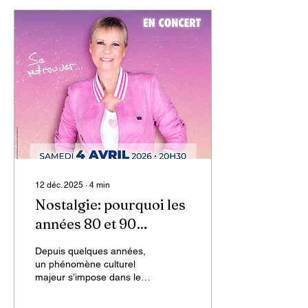
12 déc. 2025
∙
4
min
Nostalgie: pourquoi les
années 80 et 90
reviennent en force ?
Depuis quelques années,
un phénomène culturel
majeur s’impose dans le
monde de la musique : le
retour sur scène d’artistes