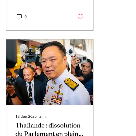
emblématiques des
années 80, 90 et début
2000
0
12 déc. 2025
∙
2
min
Thaïlande : dissolution
du Parlement en plein