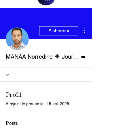
Plus d'actions
S'abonner
Administrateur
MANAA Norredine 🔶 Journaliste
Profil
A rejoint le groupe le : 15 oct. 2025
Posts