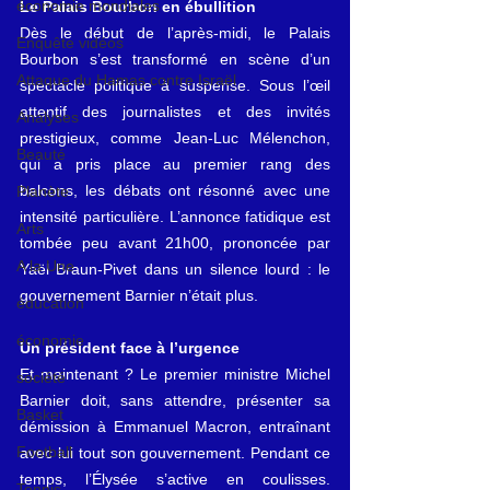
économie mondiales
Le Palais Bourbon en ébullition
Dès le début de l’après-midi, le Palais 
Enquête vidéos
Bourbon s’est transformé en scène d’un 
Attaque du Hamas contre Israël
spectacle politique à suspense. Sous l’œil 
attentif des journalistes et des invités 
Analyses
prestigieux, comme Jean-Luc Mélenchon, 
Beauté
qui a pris place au premier rang des 
balcons, les débats ont résonné avec une 
Planète
intensité particulière. L’annonce fatidique est 
Arts
tombée peu avant 21h00, prononcée par 
A la Une
Yaël Braun-Pivet dans un silence lourd : le 
gouvernement Barnier n’était plus.
éducation
économie
Un président face à l’urgence
Et maintenant ? Le premier ministre Michel 
société
Barnier doit, sans attendre, présenter sa 
Basket
démission à Emmanuel Macron, entraînant 
Football
avec lui tout son gouvernement. Pendant ce 
temps, l’Élysée s’active en coulisses. 
Tennis