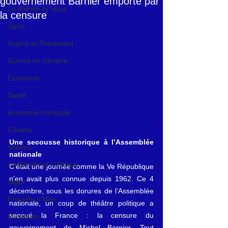
gouvernement Barnier emporté par
Le Monde et Vous
la censure
Sport
Argent et Placement
Guerre en Ukraine
Economie
Santé
économie française
Cinéma
Une secousse historique à l’Assemblée 
Scènes
nationale
Le Monde et L'Afrique
C’était une journée comme la Ve République 
n’en avait plus connue depuis 1962. Ce 4 
Niger
décembre, sous les dorures de l’Assemblée 
Enquête d'idée
nationale, un coup de théâtre politique a 
secoué la France : la censure du 
Musiques
gouvernement de Michel Barnier. Tout 