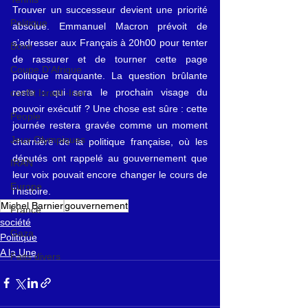
Trouver un successeur devient une priorité 
Politique
absolue. Emmanuel Macron prévoit de 
s’adresser aux Français à 20h00 pour tenter 
Boxe
de rassurer et de tourner cette page 
Coupe D'Afrique
politique marquante. La question brûlante 
reste : qui sera le prochain visage du 
conflit Israël -Iran
pouvoir exécutif ? Une chose est sûre : cette 
People
journée restera gravée comme un moment 
Jeux Olympiques
charnière de la politique française, où les 
députés ont rappelé au gouvernement que 
IRAN
leur voix pouvait encore changer le cours de 
Europe
l’histoire.
Michel Barnier
gouvernement
France
société
Gaza
Politique
A la Une
Faits divers