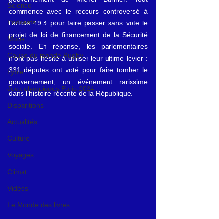
Science
commence avec le recours controversé à 
Podcasts
l’article 49.3 pour faire passer sans vote le 
projet de loi de financement de la Sécurité 
Mode
sociale. En réponse, les parlementaires 
Coupe du monde Rugby
n’ont pas hésité à utiliser leur ultime levier : 
331 députés ont voté pour faire tomber le 
Lybie
gouvernement, un événement rarissime 
Jeux olympiques Paris 2024
dans l’histoire récente de la République.
Disparitions
Actualités
Culture
Voyages
Climat
Vidéos
Le Monde des livres