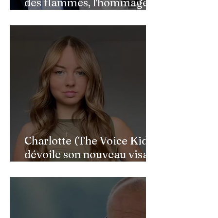
des flammes, l'hommage
de Benjamin Castaldi aux
héros de l'ombre
Charlotte (The Voice Kids)
dévoile son nouveau visage
après une reconstruction
faciale : une renaissance
bouleversante pour ses 16
ans