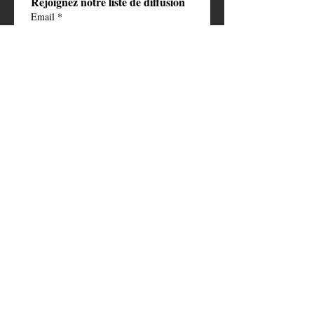
Rejoignez notre liste de diffusion
Email
*
S'abonner
Je veux m’abonner à votre 
newsletter
Faire un don 
symbolique
Aidez-nous à faire la différence. 
C’est grâce à votre soutien que nous 