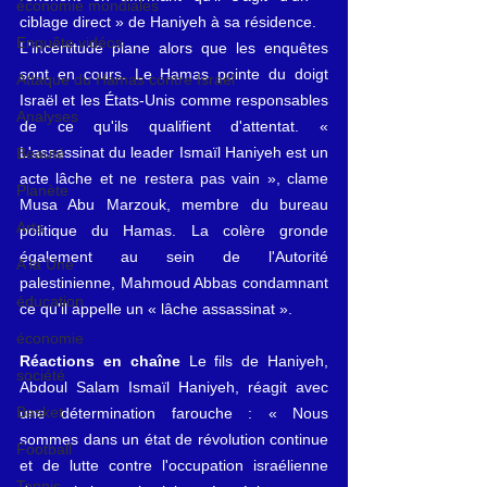
économie mondiales
ciblage direct » de Haniyeh à sa résidence.
Enquête vidéos
L'incertitude plane alors que les enquêtes 
sont en cours. Le Hamas pointe du doigt 
Attaque du Hamas contre Israël
Israël et les États-Unis comme responsables 
Analyses
de ce qu'ils qualifient d'attentat. « 
L'assassinat du leader Ismaïl Haniyeh est un 
Beauté
acte lâche et ne restera pas vain », clame 
Planète
Musa Abu Marzouk, membre du bureau 
Arts
politique du Hamas. La colère gronde 
également au sein de l'Autorité 
A la Une
palestinienne, Mahmoud Abbas condamnant 
éducation
ce qu'il appelle un « lâche assassinat ».
économie
Réactions en chaîne
 Le fils de Haniyeh, 
société
Abdoul Salam Ismaïl Haniyeh, réagit avec 
Basket
une détermination farouche : « Nous 
sommes dans un état de révolution continue 
Football
et de lutte contre l'occupation israélienne 
Tennis