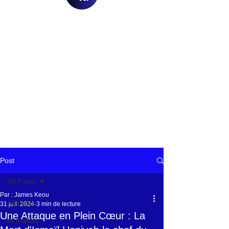
Post
All Posts
Par : James Keou
All Posts
31 juil. 2024
3 min de lecture
Une Attaque en Plein Cœur : La
Actualités