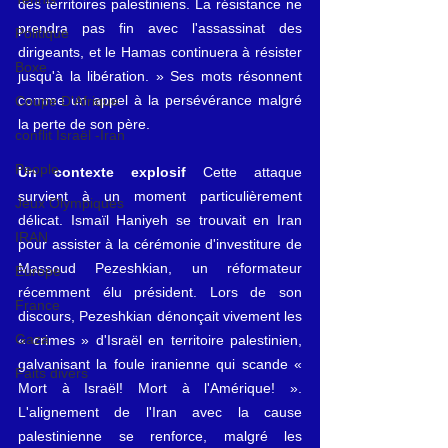
des territoires palestiniens. La résistance ne 
prendra pas fin avec l'assassinat des 
Politique
dirigeants, et le Hamas continuera à résister 
Boxe
jusqu'à la libération. » Ses mots résonnent 
comme un appel à la persévérance malgré 
Coupe D'Afrique
la perte de son père.
conflit Israël -Iran
People
Un contexte explosif
 Cette attaque 
survient à un moment particulièrement 
Jeux Olympiques
délicat. Ismaïl Haniyeh se trouvait en Iran 
IRAN
pour assister à la cérémonie d'investiture de 
Massoud Pezeshkian, un réformateur 
Europe
récemment élu président. Lors de son 
France
discours, Pezeshkian dénonçait vivement les 
Gaza
« crimes » d'Israël en territoire palestinien, 
galvanisant la foule iranienne qui scande « 
Faits divers
Mort à Israël! Mort à l'Amérique! ». 
L'alignement de l'Iran avec la cause 
palestinienne se renforce, malgré les 