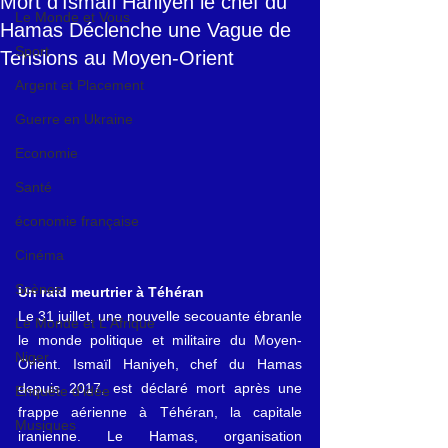
Mort d'Ismaïl Haniyeh le chef du
Le Monde et Vous
Hamas Déclenche une Vague de
Sport
Tensions au Moyen-Orient
Argent et Placement
Guerre en Ukraine
Economie
Santé
économie française
Cinéma
Scènes
Un raid meurtrier à Téhéran
Le 31 juillet, une nouvelle secouante ébranle 
Le Monde et L'Afrique
le monde politique et militaire du Moyen-
Niger
Orient. Ismaïl Haniyeh, chef du Hamas 
depuis 2017, est déclaré mort après une 
Enquête d'idée
frappe aérienne à Téhéran, la capitale 
Musiques
iranienne. Le Hamas, organisation 