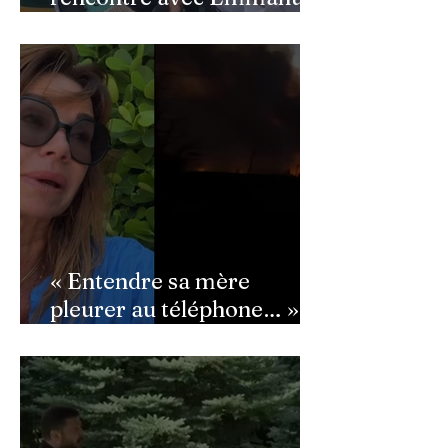
Macron : ce détail qui a
semé la panique dans son
équipe
« Entendre sa mère
pleurer au téléphone… » :
Ingrid Chauvin
bouleversée par les
incendies du Cap-Ferret,
son témoignage poignant