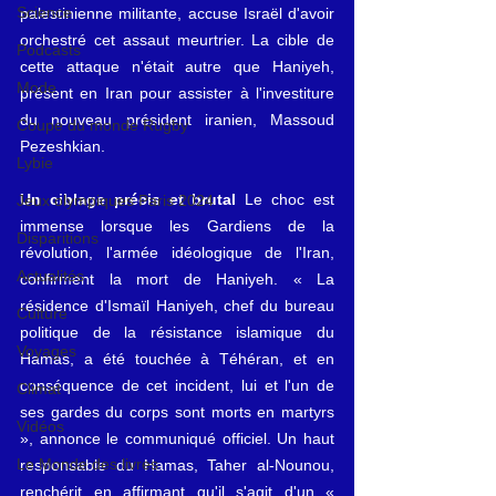
Science
palestinienne militante, accuse Israël d'avoir 
orchestré cet assaut meurtrier. La cible de 
Podcasts
cette attaque n'était autre que Haniyeh, 
Mode
présent en Iran pour assister à l'investiture 
du nouveau président iranien, Massoud 
Coupe du monde Rugby
Pezeshkian.
Lybie
Un ciblage précis et brutal
 Le choc est 
Jeux olympiques Paris 2024
immense lorsque les Gardiens de la 
Disparitions
révolution, l'armée idéologique de l'Iran, 
Actualités
confirment la mort de Haniyeh. « La 
résidence d'Ismaïl Haniyeh, chef du bureau 
Culture
politique de la résistance islamique du 
Voyages
Hamas, a été touchée à Téhéran, et en 
conséquence de cet incident, lui et l'un de 
Climat
ses gardes du corps sont morts en martyrs 
Vidéos
», annonce le communiqué officiel. Un haut 
Le Monde des livres
responsable du Hamas, Taher al-Nounou, 
renchérit en affirmant qu'il s'agit d'un « 