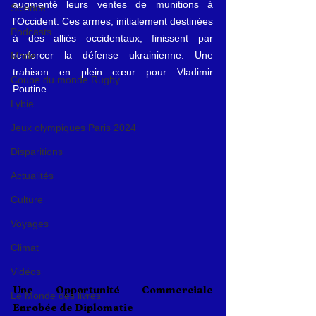
augmenté leurs ventes de munitions à 
Science
l'Occident. Ces armes, initialement destinées 
Podcasts
à des alliés occidentaux, finissent par 
renforcer la défense ukrainienne. Une 
Mode
trahison en plein cœur pour Vladimir 
Coupe du monde Rugby
Poutine.
Lybie
Jeux olympiques Paris 2024
Disparitions
Actualités
Culture
Voyages
Climat
Vidéos
Une Opportunité Commerciale 
Le Monde des livres
Enrobée de Diplomatie