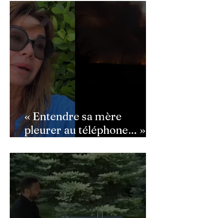
semé la panique dans son
équipe
« Entendre sa mère
pleurer au téléphone… » :
Ingrid Chauvin
bouleversée par les
incendies du Cap-Ferret,
son témoignage poignant