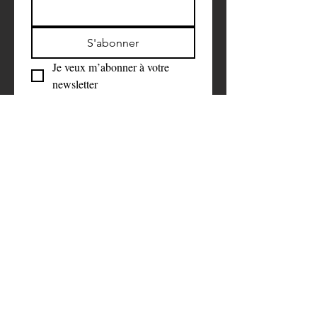
S'abonner
Je veux m’abonner à votre 
newsletter
Faire un don 
symbolique
Aidez-nous à faire la différence. 
C’est grâce à votre soutien que nous 
pouvons rester neutres et objectifs 
dans notre travail.