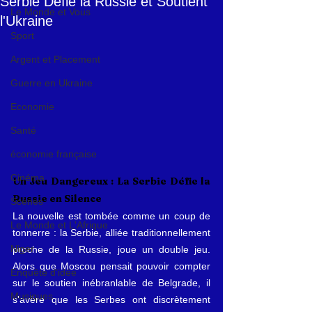
Serbie Défie la Russie et Soutient
Le Monde et Vous
l'Ukraine
Sport
Argent et Placement
Guerre en Ukraine
Economie
Santé
économie française
Cinéma
Un Jeu Dangereux : La Serbie Défie la 
Russie en Silence
Scènes
La nouvelle est tombée comme un coup de 
Le Monde et L'Afrique
tonnerre : la Serbie, alliée traditionnellement 
Niger
proche de la Russie, joue un double jeu. 
Alors que Moscou pensait pouvoir compter 
Enquête d'idée
sur le soutien inébranlable de Belgrade, il 
Musiques
s'avère que les Serbes ont discrètement 