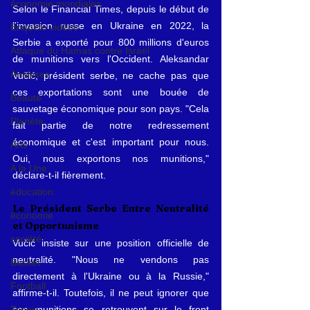
économie mondiales
Selon le Financial Times, depuis le début de 
l'invasion russe en Ukraine en 2022, la 
Enquête vidéos
Serbie a exporté pour 800 millions d'euros 
Attaque du Hamas contre Israël
de munitions vers l'Occident. Aleksandar 
Analyses
Vučić, président serbe, ne cache pas que 
ces exportations sont une bouée de 
Beauté
sauvetage économique pour son pays. "Cela 
Planète
fait partie de notre redressement 
économique et c'est important pour nous. 
Arts
Oui, nous exportons nos munitions," 
A la Une
déclare-t-il fièrement.
éducation
Le Président Serbe Entre Neutralité 
économie
et Opportunisme
société
Vučić insiste sur une position officielle de 
neutralité. "Nous ne vendons pas 
Basket
directement à l'Ukraine ou à la Russie," 
Football
affirme-t-il. Toutefois, il ne peut ignorer que 
Tennis
ses munitions se retrouvent sur le front 