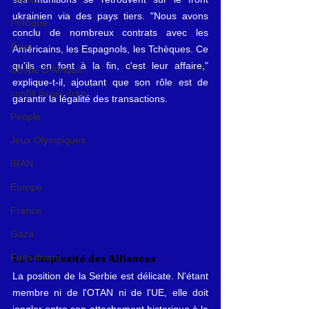
ukrainien via des pays tiers. "Nous avons 
Politique
conclu de nombreux contrats avec les 
Boxe
Américains, les Espagnols, les Tchèques. Ce 
qu'ils en font à la fin, c'est leur affaire," 
Coupe D'Afrique
explique-t-il, ajoutant que son rôle est de 
conflit Israël -Iran
garantir la légalité des transactions.
People
Jeux Olympiques
IRAN
Europe
France
Gaza
Faits divers
La Complexité des Alliances
La position de la Serbie est délicate. N'étant 
membre ni de l'OTAN ni de l'UE, elle doit 