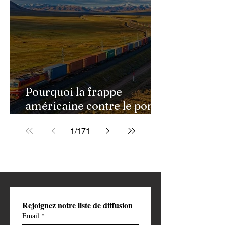
Pourquoi la frappe
américaine contre le pont
de Golestan pourrait
1
/
171
ouvrir une nouvelle phase
de la guerre contre l'Iran
Rejoignez notre liste de diffusion
Email
*