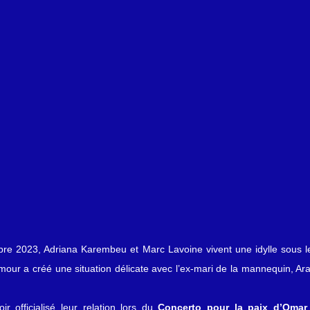
 vidéos
Attaque du Hamas contre Israël
re 2023, Adriana Karembeu et Marc Lavoine vivent une idylle sous les
amour a créé une situation délicate avec l’ex-mari de la mannequin, Ar
 officialisé leur relation lors du 
Concerto pour la paix d’Omar