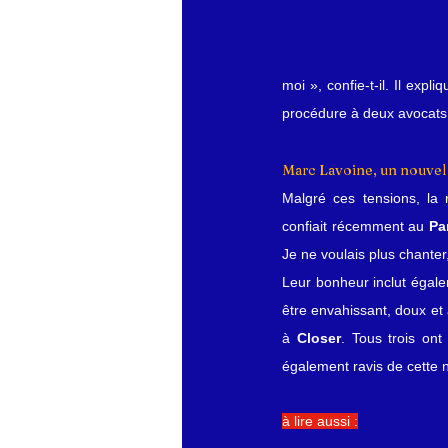
moi », confie-t-il. Il exp
procédure à deux avocats, 
Marc Lavoine, un nouvel é
Malgré ces tensions, la
confiait récemment au 
Pa
Je ne voulais plus chanter,
Leur bonheur inclut égalem
être envahissant, doux et
à 
Closer
. Tous trois on
également ravis de cette 
à lire aussi :