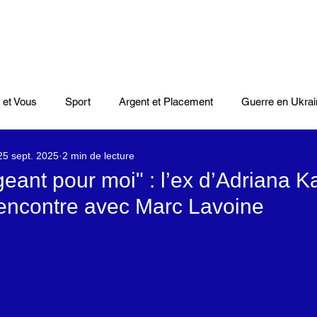
 et Vous
Sport
Argent et Placement
Guerre en Ukrai
25 sept. 2025
2 min de lecture
Cinéma
Scènes
Le Monde et L'Afrique
Niger
geant pour moi" : l’ex d’Adriana 
rencontre avec Marc Lavoine
casts
Mode
Coupe du monde Rugby
Lybie
Jeu
Culture
Voyages
Climat
Vidéos
Le Monde des l