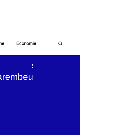
ne
Economie
Enquête d'idée
Karembeu
x olympiques Paris 2024
ivres