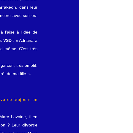
rrakech
, dans leur 
encore avec son ex-
l’aise à l’idée de 
s 
VSD
 : « Adriana a 
nd même. C’est très 
garçon, très émotif. 
rêt de ma fille. »
vorce toujours en 
arc Lavoine, il en 
son ? Leur 
divorce 