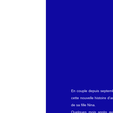
économie mondiales
Enquête
En couple depuis septemb
cette nouvelle histoire d’
de sa fille Nina.
Quelques mois après avoir