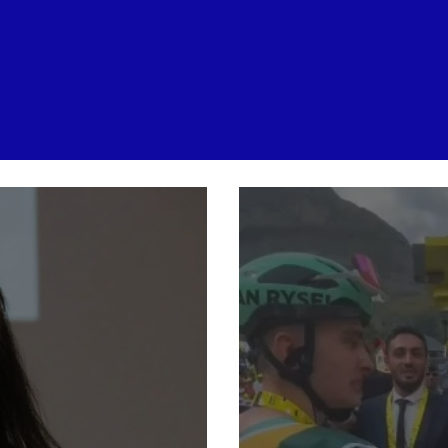
« Entendre sa mère pleurer
Cap-F
au téléphone… » : Ingrid
flam
Chauvin bouleversée par les
Benj
incendies du Cap-Ferret, son
de l
témoignage poignant