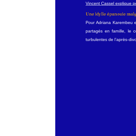
Vincent Cassel explique po
Une idylle épanouie malg
Pour Adriana Karembeu et
partagés en famille, le 
turbulentes de l’après-div