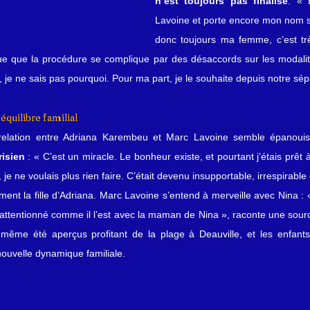
n’est toujours pas finalisé
. « 
Lavoine et porte encore mon nom sur
donc toujours ma femme, c’est tr
lique que la procédure se complique par des désaccords sur les modalité
je ne sais pas pourquoi. Pour ma part, je le souhaite depuis notre sép
quilibre familial
 relation entre Adriana Karembeu et Marc Lavoine semble épanouis
risien
 : « C’est un miracle. Le bonheur existe, et pourtant j’étais prêt à
 je ne voulais plus rien faire. C’était devenu insupportable, irrespirable 
ent la fille d’Adriana. Marc Lavoine s’entend à merveille avec Nina : «
 attentionné comme il l’est avec la maman de Nina », raconte une sour
t même été aperçus profitant de la plage à Deauville, et les enfant
nouvelle dynamique familiale.