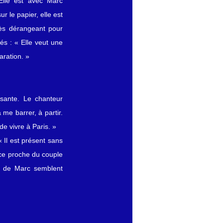
Elle est avec Marc 
 le papier, elle est 
ès dérangeant pour 
s : « Elle veut une 
aration. »
sante. Le chanteur 
 me barrer, à partir. 
de vivre à Paris. »
 Il est présent sans 
ce proche du couple 
s de Marc semblent 