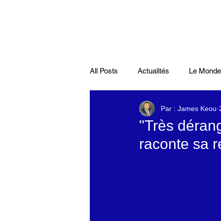
All Posts
Actualités
Le Monde
Par : James Keou
Santé
économie française
"Très déran
raconte sa 
Musiques
Science
Pod
Disparitions
Actualités