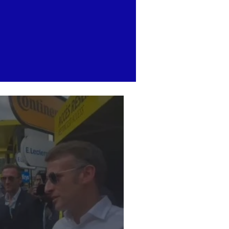
erret : face à l'enfer des
mes, l'hommage de
amin Castaldi aux héros
'ombre