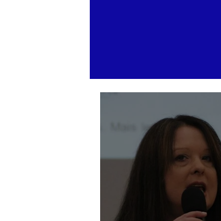
« J’ai grandi avec l’exigence
et le respect du public » :
Cynthia Sardou répond aux
critiques et défend l’hommage
rendu à son père au Québec