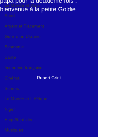
papa pour la deuxième fois :
Le Monde et Vous
bienvenue à la petite Goldie
Sport
Argent et Placement
Guerre en Ukraine
Economie
Santé
économie française
Rupert Grint
Cinéma
Scènes
Le Monde et L'Afrique
Niger
Enquête d'idée
Musiques