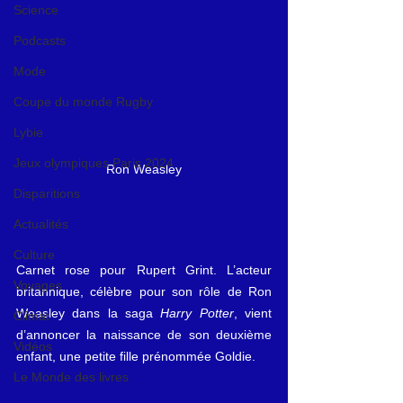
Science
Podcasts
Mode
Coupe du monde Rugby
Lybie
Jeux olympiques Paris 2024
Ron Weasley
Disparitions
Actualités
Culture
Carnet rose pour Rupert Grint. L’acteur 
Voyages
britannique, célèbre pour son rôle de Ron 
Weasley dans la saga 
Harry Potter
, vient 
Climat
d’annoncer la naissance de son deuxième 
Vidéos
enfant, une petite fille prénommée Goldie.
Le Monde des livres