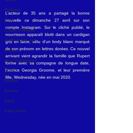
Politique
L’acteur de 35 ans a partagé la bonne 
Boxe
nouvelle ce dimanche 27 avril sur son 
compte Instagram. Sur le cliché publié, le 
Coupe D'Afrique
nourrisson apparaît blotti dans un cardigan 
conflit Israël -Iran
gris en laine, vêtu d'un body blanc marqué 
de son prénom en lettres dorées. Ce nouvel 
People
arrivant vient agrandir la famille que Rupert 
Jeux Olympiques
forme avec sa compagne de longue date, 
l'actrice Georgia Groome, et leur première 
IRAN
fille, Wednesday, née en mai 2020.
Europe
France
Gaza
Faits divers