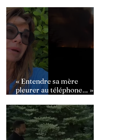
Macron : ce détail qui a
semé la panique dans son
équipe
« Entendre sa mère
pleurer au téléphone… » :
Ingrid Chauvin
bouleversée par les
incendies du Cap-Ferret,
son témoignage poignant