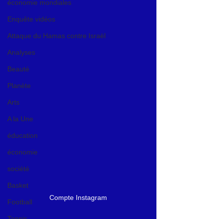
économie mondiales
Enquête vidéos
Attaque du Hamas contre Israël
Analyses
Beauté
Planète
Arts
A la Une
éducation
économie
société
Basket
Compte Instagram
Football
Tennis