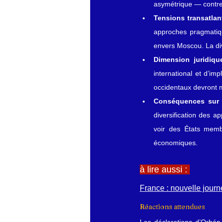
asymétrique — contre 
Tensions transatla
approches pragmatiqu
envers Moscou. La dive
Dimension juridique
international et d’im
occidentaux devront me
Conséquences sur 
diversification des a
voir des États membr
économiques.
à lire aussi : 
France : nouvelle journ
Réactions attendues
Les déclarations d’Orbán 