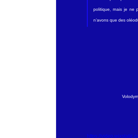
politique, mais je ne
n’avons que des oléod
Volodym
https://video.wixstat