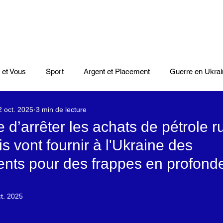
 et Vous
Sport
Argent et Placement
Guerre en Ukrai
2 oct. 2025
3 min de lecture
Cinéma
Scènes
Le Monde et L'Afrique
Niger
 d’arrêter les achats de pétrole ru
is vont fournir à l'Ukraine des
casts
Mode
Coupe du monde Rugby
Lybie
Jeu
nts pour des frappes en profond
Culture
Voyages
Climat
Vidéos
Le Monde des l
ct. 2025