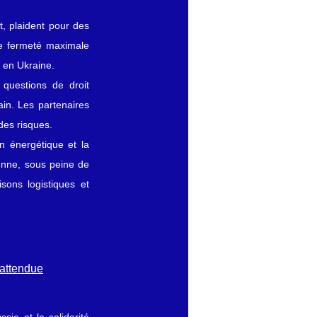
 plaident pour des 
e fermeté maximale 
e en Ukraine.
questions de droit 
in. Les partenaires 
 des risques.
n énergétique et la 
enne, sous peine de 
ons logistiques et 
 attendue
ie et la solidarité 