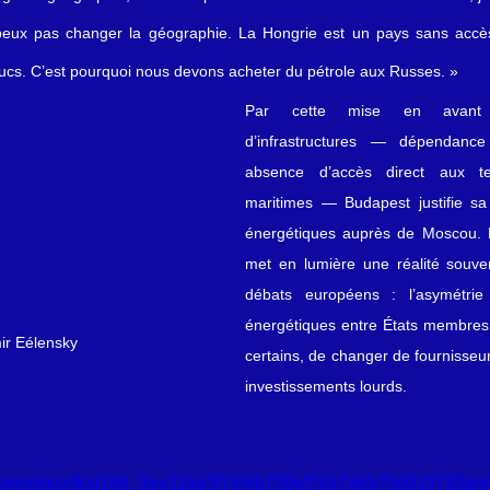
 peux pas changer la géographie. La Hongrie est un pays sans accès
ucs. C’est pourquoi nous devons acheter du pétrole aux Russes. »
Par cette mise en avant d
d’infrastructures — dépendance
absence d’accès direct aux ter
maritimes — Budapest justifie sa 
énergétiques auprès de Moscou. L
met en lumière une réalité souven
débats européens : l’asymétrie
énergétiques entre États membres et
ir Eélensky
certains, de changer de fournisseur
investissements lourds.
ic.com/video/9cd186_3ee116e3f74f4b709ef7d57a9570d91f/720p/m