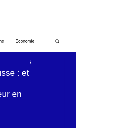
ne
Economie
Enquête d'idée
sse : et
x olympiques Paris 2024
eur en
ivres