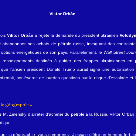
Viktor Orbán
ois 
Viktor Orbán
 a rejeté la demande du président ukrainien 
Volodym
d’abandonner ses achats de pétrole russe, invoquant des contrainte
es options énergétiques de son pays. Parallèlement, le 
Wall Street Jour
es renseignements destinés à guider des frappes ukrainiennes en 
et que l’ancien président Donald Trump aurait signé une autorisatio
nfirmait, soulèverait de lourdes questions sur le risque d’escalade et 
 la géographie »
e M. Zelensky d’arrêter d’acheter du pétrole à la Russie, Viktor Orbán
tique :
ger la géographie, vous comprenez. J’essaie d’être un homme fort, je