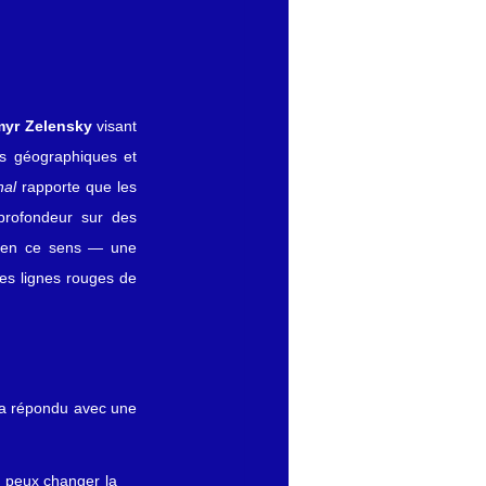
yr Zelensky
 visant 
s géographiques et 
nal
 rapporte que les 
profondeur sur des 
n en ce sens — une 
les lignes rouges de 
 a répondu avec une 
 peux changer la 