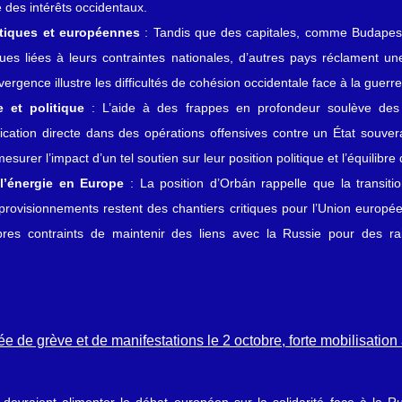
des intérêts occidentaux.
ntiques et européennes
 : Tandis que des capitales, comme Budapest,
es liées à leurs contraintes nationales, d’autres pays réclament un
rgence illustre les difficultés de cohésion occidentale face à la guerr
 et politique
 : L’aide à des frappes en profondeur soulève des 
plication directe dans des opérations offensives contre un État souvera
surer l’impact d’un tel soutien sur leur position politique et l’équilibre
l’énergie en Europe
 : La position d’Orbán rappelle que la transitio
pprovisionnements restent des chantiers critiques pour l’Union europé
es contraints de maintenir des liens avec la Russie pour des rais
ée de grève et de manifestations le 2 octobre, forte mobilisation
devraient alimenter le débat européen sur la solidarité face à la Russ