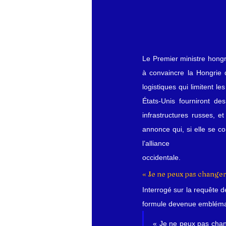
Le Premier ministre hongr
à convaincre la Hongrie 
logistiques qui limitent l
États‑Unis fourniront d
infrastructures russes, 
annonce qui, si elle se co
l’alliance 
occidentale.
« Je ne peux pas changer
Interrogé sur la requête d
formule devenue embléma
« Je ne peux pas chan