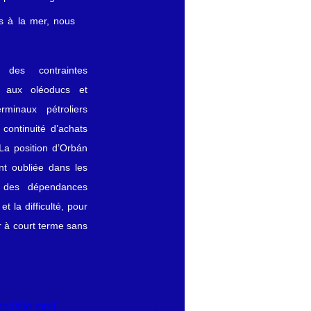
 à la mer, nous 
es contraintes 
 aux oléoducs et 
minaux pétroliers 
continuité d’achats 
a position d’Orbán 
t oubliée dans les 
 des dépendances 
 la difficulté, pour 
 à court terme sans 
p4/file.mp4