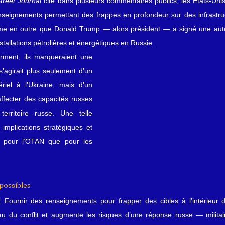
treet Journal
 cité dans plusieurs commentaires publics, les États‑Unis
enseignements permettant des frappes en profondeur sur des infrastru
irme en outre que Donald Trump — alors président — a signé une autor
nstallations pétrolières et énergétiques en Russie.
rment, ils marqueraient une 
 s’agirait plus seulement d’un 
riel à l’Ukraine, mais d’un 
affecter des capacités russes 
erritoire russe. Une telle 
implications stratégiques et 
t pour l’OTAN que pour les 
possibles
: Fournir des renseignements pour frapper des cibles à l’intérieur 
au du conflit et augmente les risques d’une réponse russe — militair