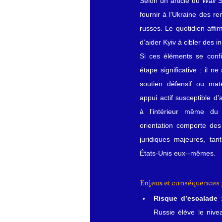
Selon un article du 
Wall S
fournir à l’Ukraine des r
russes. Le quotidien aff
d’aider Kyiv à cibler des i
Si ces éléments se confi
étape significative : il ne
soutien défensif ou maté
appui actif susceptible d’
à l’intérieur même du t
orientation comporte des 
juridiques majeures, tan
États‑Unis eux‑-mêmes.
Enjeux et conséquences 
Risque d’escalade
 
Russie élève le nive