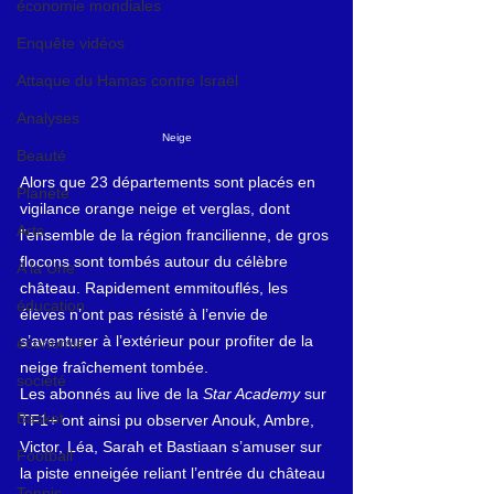
économie mondiales
Enquête vidéos
Attaque du Hamas contre Israël
Analyses
Neige
Beauté
Alors que 23 départements sont placés en 
Planète
vigilance orange neige et verglas, dont 
Arts
l’ensemble de la région francilienne, de gros 
flocons sont tombés autour du célèbre 
A la Une
château. Rapidement emmitouflés, les 
éducation
élèves n’ont pas résisté à l’envie de 
s’aventurer à l’extérieur pour profiter de la 
économie
neige fraîchement tombée.
société
Les abonnés au live de la 
Star Academy
 sur 
Basket
TF1+ ont ainsi pu observer Anouk, Ambre, 
Victor, Léa, Sarah et Bastiaan s’amuser sur 
Football
la piste enneigée reliant l’entrée du château 
Tennis