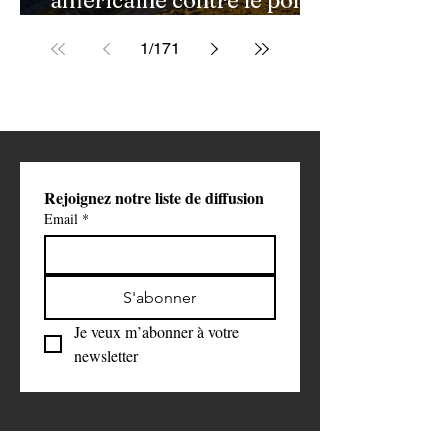
de Golestan pourrait
1
/
171
ouvrir une nouvelle phase
de la guerre contre l'Iran
Rejoignez notre liste de diffusion
Email
*
S'abonner
Je veux m’abonner à votre 
newsletter