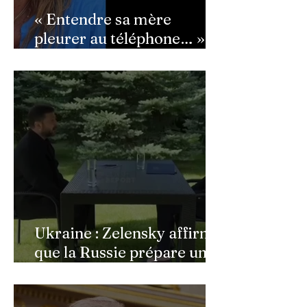
« Entendre sa mère
pleurer au téléphone… » :
Ingrid Chauvin
bouleversée par les
incendies du Cap-Ferret,
son témoignage poignant
Ukraine : Zelensky affirme
que la Russie prépare une
vaste mobilisation
militaire à l'automne