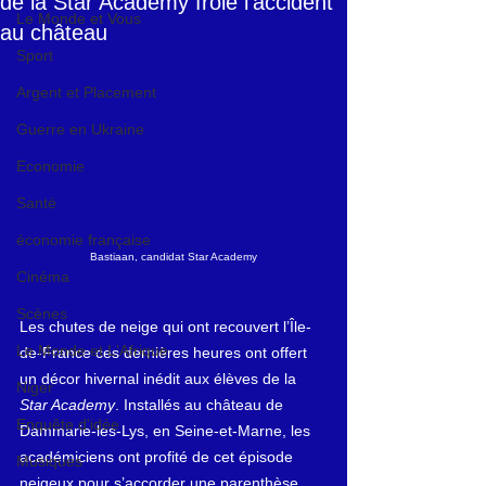
de la Star Academy frôle l’accident
Le Monde et Vous
au château
Sport
Argent et Placement
Guerre en Ukraine
Economie
Santé
économie française
Bastiaan, candidat Star Academy
Cinéma
Scènes
Les chutes de neige qui ont recouvert l’Île-
Le Monde et L'Afrique
de-France ces dernières heures ont offert 
un décor hivernal inédit aux élèves de la 
Niger
Star Academy
. Installés au château de 
Enquête d'idée
Dammarie-les-Lys, en Seine-et-Marne, les 
académiciens ont profité de cet épisode 
Musiques
neigeux pour s’accorder une parenthèse 