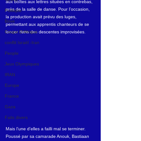
aux boîtes aux lettres situées en contrebas, 
près de la salle de danse. Pour l’occasion, 
Politique
la production avait prévu des luges, 
Boxe
permettant aux apprentis chanteurs de se 
lancer dans des descentes improvisées.
Coupe D'Afrique
conflit Israël -Iran
People
Jeux Olympiques
IRAN
Europe
France
Gaza
Faits divers
Mais l’une d’elles a failli mal se terminer. 
Poussé par sa camarade Anouk, Bastiaan 