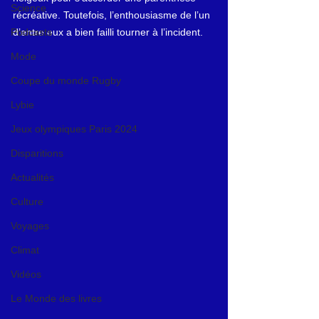
Science
récréative. Toutefois, l’enthousiasme de l’un 
Podcasts
d’entre eux a bien failli tourner à l’incident.
Mode
Coupe du monde Rugby
Lybie
Jeux olympiques Paris 2024
Disparitions
Actualités
Culture
Voyages
Climat
Vidéos
Le Monde des livres