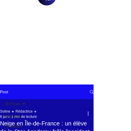
Post
All Posts
Soline 🔸 Rédactrice 🔸
All Posts
6 janv.
1 min de lecture
Neige en Île-de-France : un élève
Actualités