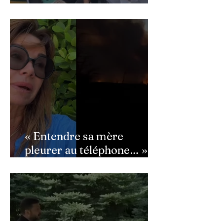
Macron : ce détail qui a
semé la panique dans son
équipe
« Entendre sa mère
pleurer au téléphone… » :
Ingrid Chauvin
bouleversée par les
incendies du Cap-Ferret,
son témoignage poignant