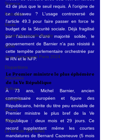
Science
43 de plus que le seuil requis. À l'origine de 
ce désaveu ? L'usage controversé de 
Podcasts
l'article 49.3 pour faire passer en force le 
Mode
budget de la Sécurité sociale. Déjà fragilisé 
Coupe du monde Rugby
par l'absence d'une majorité solide, le 
gouvernement de Barnier n'a pas résisté à 
Lybie
cette tempête parlementaire orchestrée par 
Jeux olympiques Paris 2024
le RN et le NFP.
Disparitions
Le Premier ministre le plus éphémère 
Actualités
de  la Ve République
Culture
À 73 ans, Michel Barnier, ancien 
commissaire européen et figure des 
Voyages
Républicains, hérite du titre peu enviable de 
Climat
Premier ministre le plus bref de la Ve 
Vidéos
République : deux mois et 29 jours. Ce 
record supplantant même les courtes 
Le Monde des livres
mandatures de Bernard Cazeneuve (5 mois 