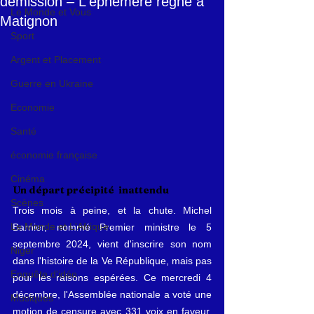
démission – L'éphémère règne à
Le Monde et Vous
Matignon
Sport
Argent et Placement
Guerre en Ukraine
Economie
Santé
économie française
Cinéma
Un départ précipité  inattendu
Scènes
Trois mois à peine, et la chute. Michel 
Le Monde et L'Afrique
Barnier, nommé Premier ministre le 5 
septembre 2024, vient d'inscrire son nom 
Niger
dans l'histoire de la Ve République, mais pas 
Enquête d'idée
pour les raisons espérées. Ce mercredi 4 
décembre, l'Assemblée nationale a voté une 
Musiques
motion de censure avec 331 voix en faveur, 