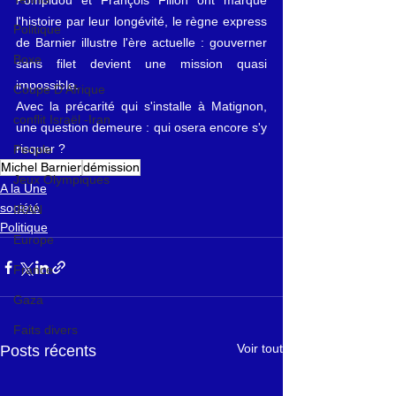
Pompidou et François Fillon ont marqué 
l'histoire par leur longévité, le règne express 
Politique
de Barnier illustre l'ère actuelle : gouverner 
Boxe
sans filet devient une mission quasi 
impossible.
Coupe D'Afrique
Avec la précarité qui s'installe à Matignon, 
conflit Israël -Iran
une question demeure : qui osera encore s'y 
risquer ?
People
Michel Barnier
démission
Jeux Olympiques
A la Une
société
IRAN
Politique
Europe
France
Gaza
Faits divers
Voir tout
Posts récents