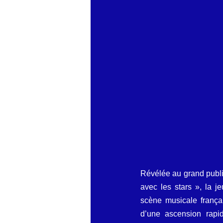
économie mondiales
Enquête
Révélée au grand publi
avec les stars », la 
scène musicale françai
d’une ascension rapid