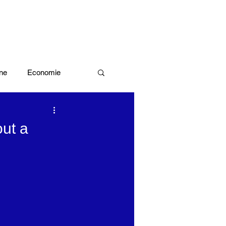
ne
Economie
Enquête d'idée
out a
x olympiques Paris 2024
ivres