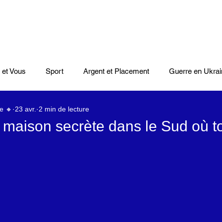
 et Vous
Sport
Argent et Placement
Guerre en Ukrai
e 🔸
23 avr.
2 min de lecture
Cinéma
Scènes
Le Monde et L'Afrique
Niger
e maison secrète dans le Sud où t
casts
Mode
Coupe du monde Rugby
Lybie
Jeu
Culture
Voyages
Climat
Vidéos
Le Monde des l