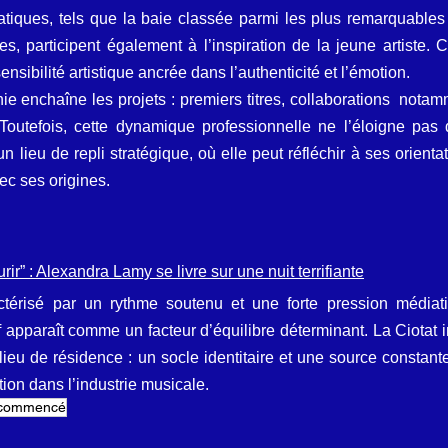
iques, tels que la baie classée parmi les plus remarquables
s, participent également à l’inspiration de la jeune artiste. 
ensibilité artistique ancrée dans l’authenticité et l’émotion.
e enchaîne les projets : premiers titres, collaborations  notamm
 Toutefois, cette dynamique professionnelle ne l’éloigne pas d
n lieu de repli stratégique, où elle peut réfléchir à ses orientati
vec ses origines.
urir” : Alexandra Lamy se livre sur une nuit terrifiante
térisé par un rythme soutenu et une forte pression médiati
f apparaît comme un facteur d’équilibre déterminant. La Ciotat i
ieu de résidence : un socle identitaire et une source constante 
on dans l’industrie musicale.
commencé