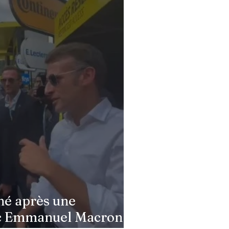
 excitation et stress :
 de Saint-Sernin face à
ouveau challenge
né après une
c Emmanuel Macron :