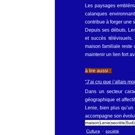
Les paysages emblémat
calanques environnante
contribue à forger une s
Depuis ses débuts, Leni
et succès télévisuels.
maison familiale reste u
maintenir un lien fort a
à lire aussi : 
“J’ai cru que j’allais mo
Dans un secteur carac
géographique et affecti
Lenie, bien plus qu’un l
accompagne son évoluti
maison
Lenie
secrète
Sud
Culture
société