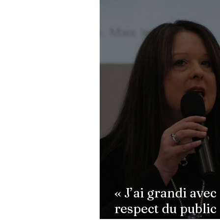
“J’ai cru que j’allais mourir” :
Alexandra Lamy se livre sur
une nuit terrifiante
« J’ai grandi avec 
respect du public