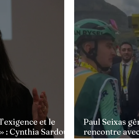
Festival de Cannes : ce qui
Entre
va changer pour les stars et
Paul
les visiteurs
un n
l’exigence et le
Paul Seixas gê
 » : Cynthia Sardou
rencontre ave