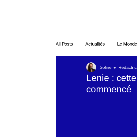
All Posts
Actualités
Le Monde
Soline 🔸 Rédactric
Santé
économie française
Lenie : cett
commencé
Musiques
Science
Pod
Disparitions
Actualités