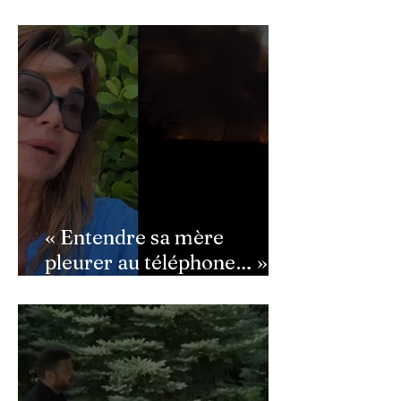
Macron : ce détail qui a
semé la panique dans son
équipe
« Entendre sa mère
pleurer au téléphone… » :
Ingrid Chauvin
bouleversée par les
incendies du Cap-Ferret,
son témoignage poignant