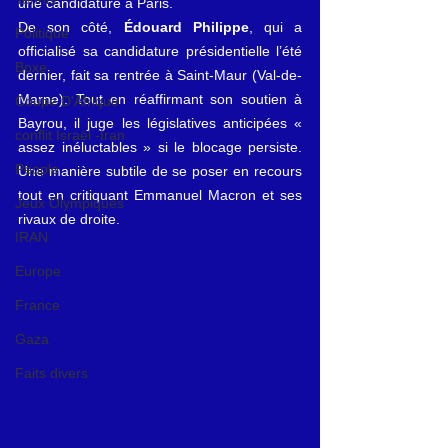
une candidature à Paris.
De son côté, 
Édouard Philippe
, qui a 
Politique
officialisé sa candidature présidentielle l’été 
Boxe
dernier, fait sa rentrée à Saint-Maur (Val-de-
Marne). Tout en réaffirmant son soutien à 
Coupe D'Afrique
Bayrou, il juge les législatives anticipées « 
conflit Israël -Iran
assez inéluctables » si le blocage persiste. 
People
Une manière subtile de se poser en recours 
tout en critiquant Emmanuel Macron et ses 
Jeux Olympiques
rivaux de droite.
IRAN
Europe
France
Gaza
Faits divers