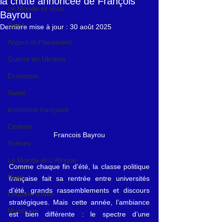
la chute annoncée de François
Le Monde et Vous
Bayrou
Sport
Dernière mise à jour :
30 août 2025
Argent et Placement
Guerre en Ukraine
Economie
Santé
économie française
Cinéma
Francois Bayrou
Scènes
Le Monde et L'Afrique
Comme chaque fin d’été, la classe politique 
Niger
française fait sa rentrée entre universités 
d’été, grands rassemblements et discours 
Enquête d'idée
stratégiques. Mais cette année, l’ambiance 
Musiques
est bien différente : le spectre d’une 