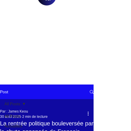
Post
All Posts
Par : James Keou
All Posts
30 août 2025
2 min de lecture
La rentrée politique bouleversée par
Actualités