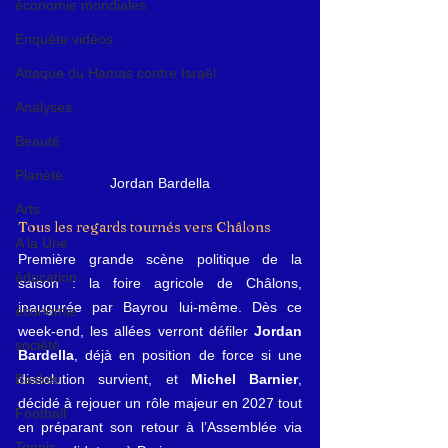
économie mondiales
Enquête vidéos
Attaque du Hamas contre Israël
Analyses
Beauté
Planète
Jordan Bardella
Arts
Tous les regards tournés vers Châlons
A la Une
Première grande scène politique de la 
éducation
saison : la foire agricole de Châlons, 
inaugurée par Bayrou lui-même. Dès ce 
économie
week-end, les allées verront défiler 
Jordan 
société
Bardella
, déjà en position de force si une 
dissolution survient, et 
Michel Barnier
, 
Basket
décidé à rejouer un rôle majeur en 2027 tout 
Football
en préparant son retour à l’Assemblée via 
Tennis