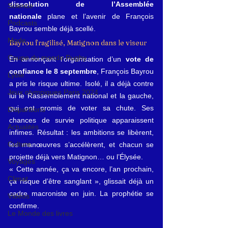
dissolution de l’Assemblée 
Science
nationale
 plane et l’avenir de François 
Podcasts
Bayrou semble déjà scellé.
Mode
Bayrou fragilisé, Matignon dans le viseur
Coupe du monde Rugby
En annonçant l’organisation d’un 
vote de 
confiance le 8 septembre
, François Bayrou 
Lybie
a pris le risque ultime. Isolé, il a déjà contre 
Jeux olympiques Paris 2024
lui le Rassemblement national et la gauche, 
qui ont promis de voter sa chute. Ses 
Disparitions
chances de survie politique apparaissent 
Actualités
infimes. Résultat : les ambitions se libèrent, 
Culture
les manœuvres s’accélèrent, et chacun se 
projette déjà vers Matignon… ou l’Élysée.
Voyages
« Cette année, ça va encore, l’an prochain, 
Climat
ça risque d’être sanglant », glissait déjà un 
cadre macroniste en juin. La prophétie se 
Vidéos
confirme.
Le Monde des livres