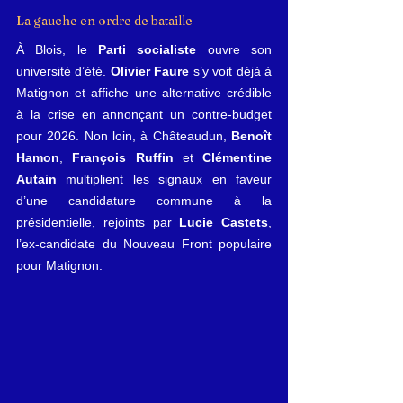
La gauche en ordre de bataille
À Blois, le 
Parti socialiste
 ouvre son 
université d’été. 
Olivier Faure
 s’y voit déjà à 
Matignon et affiche une alternative crédible 
à la crise en annonçant un contre-budget 
pour 2026. Non loin, à Châteaudun, 
Benoît 
Hamon
, 
François Ruffin
 et 
Clémentine 
Autain
 multiplient les signaux en faveur 
d’une candidature commune à la 
présidentielle, rejoints par 
Lucie Castets
, 
l’ex-candidate du Nouveau Front populaire 
pour Matignon.