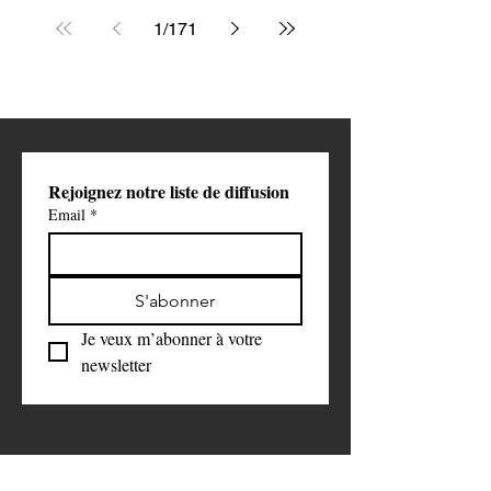
de Golestan pourrait
1
/
171
ouvrir une nouvelle phase
de la guerre contre l'Iran
Rejoignez notre liste de diffusion
Email
*
S'abonner
Je veux m’abonner à votre 
newsletter