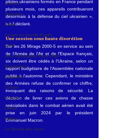
pilotes ukrainiens formés en France pendant 
Science
plusieurs mois, ces appareils contribueront 
Podcasts
désormais à la défense du ciel ukrainien », 
a-t-il déclaré.
Mode
Coupe du monde Rugby
Une cession sous haute discrétion
Lybie
Sur les 26 Mirage 2000-5 en service au sein 
de l'Armée de l'Air et de l'Espace français, 
Jeux olympiques Paris 2024
six doivent être cédés à l'Ukraine, selon un 
Disparitions
rapport budgétaire de l'Assemblée nationale 
publié à l'automne. Cependant, le ministère 
Actualités
des Armées refuse de confirmer ce chiffre, 
Culture
invoquant des raisons de sécurité. La 
Voyages
décision de livrer ces avions de chasse 
spécialisés dans le combat aérien avait été 
Climat
prise en juin 2024 par le président 
Vidéos
Emmanuel Macron.
Le Monde des livres