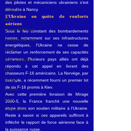
des pilotes et mécaniciens ukrainiens s'est 
déroulée à Nancy.
Politique
L'Ukraine en quête de renforts 
Boxe
aériens
Coupe D'Afrique
Sous le feu constant des bombardements 
russes, notamment sur ses infrastructures 
conflit Israël -Iran
énergétiques, l'Ukraine ne cesse de 
People
réclamer un renforcement de ses capacités 
aériennes. Plusieurs pays alliés ont déjà 
Jeux Olympiques
répondu à cet appel en livrant des 
IRAN
chasseurs F-16 américains. La Norvège, par 
Europe
exemple, a récemment fourni un premier lot 
de six F-16 promis à Kiev.
France
Avec cette première livraison de Mirage 
Gaza
2000-5, la France franchit une nouvelle 
étape dans son soutien militaire à l'Ukraine. 
Faits divers
Reste à savoir si ces appareils suffiront à 
infléchir le rapport de force aérienne face à 
la puissance russe.