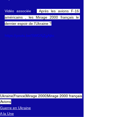
Vidéo associée : 
 Après les avions F-16 
américains , les Mirage 2000 français le 
dernier espoir de l'Ukraine ?
https://youtu.be/SWGXjZgAjkc
Ukraine
France
Mirage 2000
Mirage 2000 français
Avions
Guerre en Ukraine
A la Une