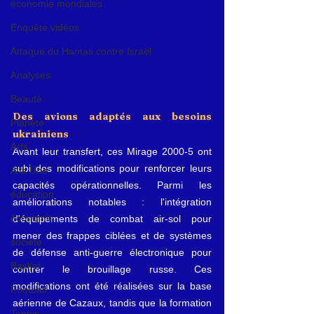
économie mondiales
Enquête vidéos
Attaque du Hamas contre Israël
Analyses
Beauté
Des avions adaptés aux besoins 
Planète
ukrainiens
Arts
Avant leur transfert, ces Mirage 2000-5 ont 
subi des modifications pour renforcer leurs 
A la Une
capacités opérationnelles. Parmi les 
éducation
améliorations notables : l'intégration 
économie
d'équipements de combat air-sol pour 
mener des frappes ciblées et de systèmes 
société
de défense anti-guerre électronique pour 
Basket
contrer le brouillage russe. Ces 
modifications ont été réalisées sur la base 
Football
aérienne de Cazaux, tandis que la formation 
Tennis