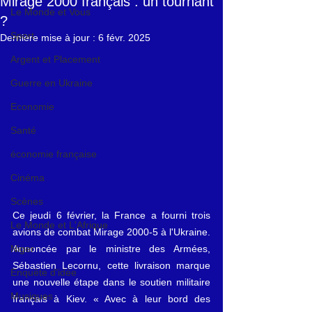
Mirage 2000 français : un tournant
Le Monde et Vous
?
Sport
Dernière mise à jour :
6 févr. 2025
Argent et Placement
Guerre en Ukraine
Economie
Santé
économie française
Cinéma
Scènes
Ce jeudi 6 février, la France a fourni trois 
Le Monde et L'Afrique
avions de combat Mirage 2000-5 à l'Ukraine. 
Annoncée par le ministre des Armées, 
Niger
Sébastien Lecornu, cette livraison marque 
Enquête d'idée
une nouvelle étape dans le soutien militaire 
Musiques
français à Kiev. « Avec à leur bord des 