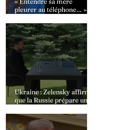
« Entendre sa mère
pleurer au téléphone… » :
Ingrid Chauvin
bouleversée par les
incendies du Cap-Ferret,
son témoignage poignant
Ukraine : Zelensky affirme
que la Russie prépare une
vaste mobilisation
militaire à l'automne