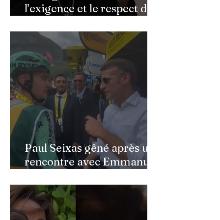
l’exigence et le respect du
public » : Cynthia Sardou
répond aux critiques et
défend l’hommage rendu à
son père au Québec
Paul Seixas gêné après une
rencontre avec Emmanuel
Macron : ce détail qui a
semé la panique dans son
équipe