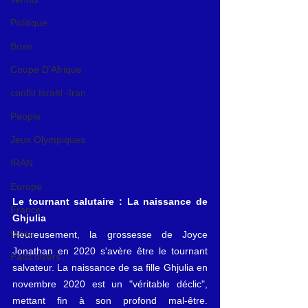
Politique
Boxe
Coupe D'Afrique
conflit Israël -Iran
People
Jeux Olympiques
IRAN
Europe
Le tournant salutaire : La naissance de 
France
Ghjulia
Gaza
Heureusement, la grossesse de Joyce 
Jonathan en 2020 s'avère être le tournant 
Faits divers
salvateur. La naissance de sa fille Ghjulia en 
novembre 2020 est un "véritable déclic", 
mettant fin à son profond mal-être. 