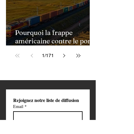
Pourquoi la frappe
américaine contre le pont
de Golestan pourrait
1
/
171
ouvrir une nouvelle phase
de la guerre contre l'Iran
Rejoignez notre liste de diffusion
Email
*
S'abonner