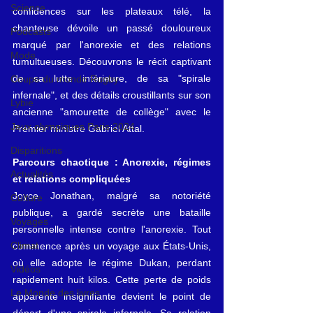
Science
confidences sur les plateaux télé, la 
chanteuse dévoile un passé douloureux 
Podcasts
marqué par l'anorexie et des relations 
Mode
tumultueuses. Découvrons le récit captivant 
de sa lutte intérieure, de sa "spirale 
Coupe du monde Rugby
infernale", et des détails croustillants sur son 
Lybie
ancienne "amourette de collège" avec le 
Jeux olympiques Paris 2024
Premier ministre Gabriel Attal.
Disparitions
Parcours chaotique : Anorexie, régimes 
Actualités
et relations compliquées
Joyce Jonathan, malgré sa notoriété 
Culture
publique, a gardé secrète une bataille 
Voyages
personnelle intense contre l'anorexie. Tout 
Climat
commence après un voyage aux États-Unis, 
où elle adopte le régime Dukan, perdant 
Vidéos
rapidement huit kilos. Cette perte de poids 
Le Monde des livres
apparente insignifiante devient le point de 
départ d'une spirale infernale. Sa relation 