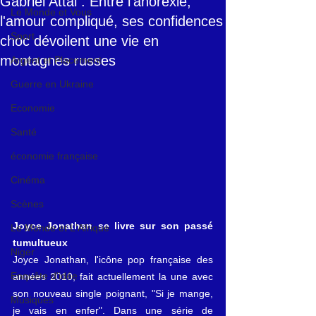
Gabriel Attal : Entre l'anorexie,
Le Monde et Vous
l'amour compliqué, ses confidences
Sport
choc dévoilent une vie en
montagnes russes
Argent et Placement
Guerre en Ukraine
Economie
Santé
économie française
Cinéma
Scènes
Joyce Jonathan se livre sur son passé 
Le Monde et L'Afrique
tumultueux
Niger
Joyce Jonathan, l'icône pop française des 
Enquête d'idée
années 2010, fait actuellement la une avec 
son nouveau single poignant, "Si je mange, 
Musiques
je vais en enfer". Dans une série de 