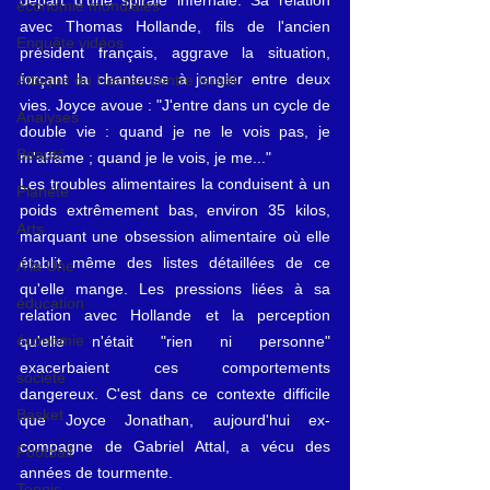
économie mondiales
avec Thomas Hollande, fils de l'ancien 
Enquête vidéos
président français, aggrave la situation, 
forçant la chanteuse à jongler entre deux 
Attaque du Hamas contre Israël
vies. Joyce avoue : "J'entre dans un cycle de 
Analyses
double vie : quand je ne le vois pas, je 
Beauté
m'affame ; quand je le vois, je me..."
Les troubles alimentaires la conduisent à un 
Planète
poids extrêmement bas, environ 35 kilos, 
Arts
marquant une obsession alimentaire où elle 
établit même des listes détaillées de ce 
A la Une
qu'elle mange. Les pressions liées à sa 
éducation
relation avec Hollande et la perception 
économie
qu'elle n'était "rien ni personne" 
exacerbaient ces comportements 
société
dangereux. C'est dans ce contexte difficile 
Basket
que Joyce Jonathan, aujourd'hui ex-
compagne de Gabriel Attal, a vécu des 
Football
années de tourmente.
Tennis