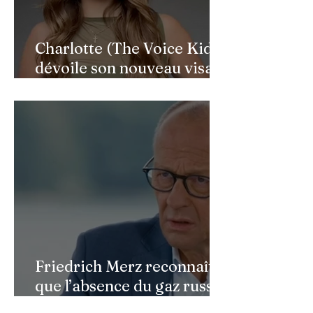
Charlotte (The Voice Kids)
dévoile son nouveau visage
après une reconstruction
faciale : une renaissance
bouleversante pour ses 16
ans
Friedrich Merz reconnaît
que l’absence du gaz russe
continue de peser sur