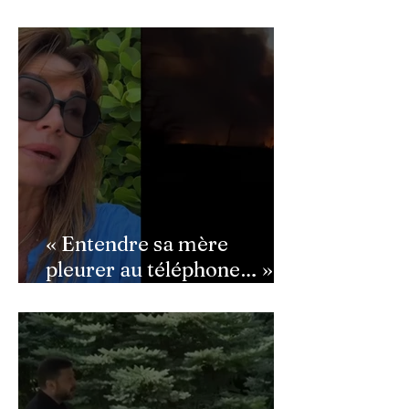
Macron : ce détail qui a
semé la panique dans son
équipe
« Entendre sa mère
pleurer au téléphone… » :
Ingrid Chauvin
bouleversée par les
incendies du Cap-Ferret,
son témoignage poignant