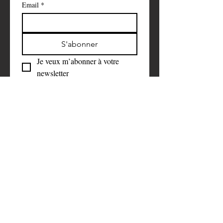
Email
*
S'abonner
Je veux m’abonner à votre 
newsletter
Faire un don 
symbolique
Aidez-nous à faire la différence. 
C’est grâce à votre soutien que nous 