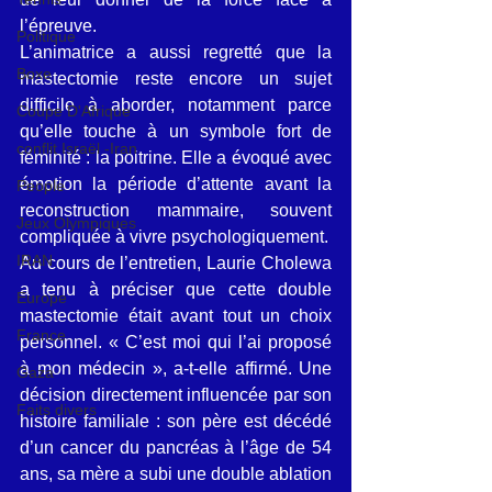
l’épreuve.
Politique
L’animatrice a aussi regretté que la 
Boxe
mastectomie reste encore un sujet 
difficile à aborder, notamment parce 
Coupe D'Afrique
qu’elle touche à un symbole fort de 
conflit Israël -Iran
féminité : la poitrine. Elle a évoqué avec 
émotion la période d’attente avant la 
People
reconstruction mammaire, souvent 
Jeux Olympiques
compliquée à vivre psychologiquement.
IRAN
Au cours de l’entretien, Laurie Cholewa 
a tenu à préciser que cette double 
Europe
mastectomie était avant tout un choix 
France
personnel. « C’est moi qui l’ai proposé 
à mon médecin », a-t-elle affirmé. Une 
Gaza
décision directement influencée par son 
Faits divers
histoire familiale : son père est décédé 
d’un cancer du pancréas à l’âge de 54 
ans, sa mère a subi une double ablation 