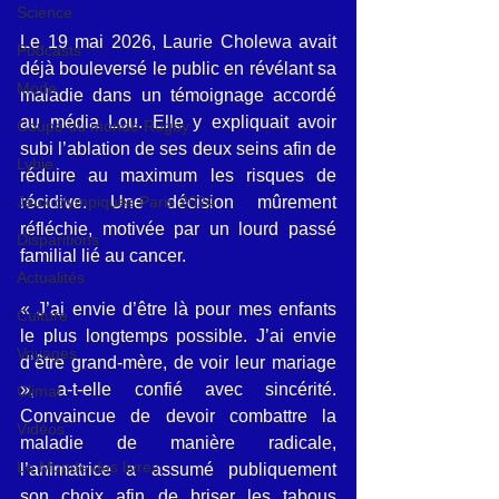
Science
Le 19 mai 2026, Laurie Cholewa avait 
Podcasts
déjà bouleversé le public en révélant sa 
Mode
maladie dans un témoignage accordé 
au média Lou. Elle y expliquait avoir 
Coupe du monde Rugby
subi l’ablation de ses deux seins afin de 
Lybie
réduire au maximum les risques de 
Jeux olympiques Paris 2024
récidive. Une décision mûrement 
réfléchie, motivée par un lourd passé 
Disparitions
familial lié au cancer.
Actualités
« J’ai envie d’être là pour mes enfants 
Culture
le plus longtemps possible. J’ai envie 
Voyages
d’être grand-mère, de voir leur mariage 
», a-t-elle confié avec sincérité. 
Climat
Convaincue de devoir combattre la 
Vidéos
maladie de manière radicale, 
Le Monde des livres
l’animatrice a assumé publiquement 
son choix afin de briser les tabous 