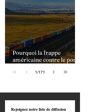
l'Espagne
Pourquoi la frappe
américaine contre le pont
de Golestan pourrait
1
/
171
ouvrir une nouvelle phase
de la guerre contre l'Iran
Rejoignez notre liste de diffusion