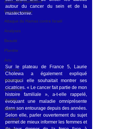
économie mondiales
autour du cancer du sein et de la 
Enquête vidéos
mastectomie.
Attaque du Hamas contre Israël
Analyses
Beauté
Planète
Arts
Sur le plateau de France 5, Laurie 
A la Une
Cholewa a également expliqué 
éducation
pourquoi elle souhaitait montrer ses 
cicatrices. « Le cancer fait partie de mon 
économie
histoire familiale », a-t-elle rappelé, 
société
évoquant une maladie omniprésente 
dans son entourage depuis des années. 
Basket
Selon elle, parler ouvertement du sujet 
Football
permet de mieux informer les femmes et 
Tennis
de leur donner de la force face à 