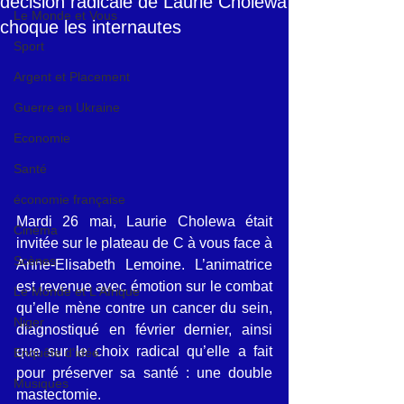
décision radicale de Laurie Cholewa
Le Monde et Vous
choque les internautes
Sport
Argent et Placement
Guerre en Ukraine
Economie
Santé
économie française
Mardi 26 mai, Laurie Cholewa était 
Cinéma
invitée sur le plateau de C à vous face à 
Scènes
Anne-Elisabeth Lemoine. L’animatrice 
est revenue avec émotion sur le combat 
Le Monde et L'Afrique
qu’elle mène contre un cancer du sein, 
Niger
diagnostiqué en février dernier, ainsi 
que sur le choix radical qu’elle a fait 
Enquête d'idée
pour préserver sa santé : une double 
Musiques
mastectomie.