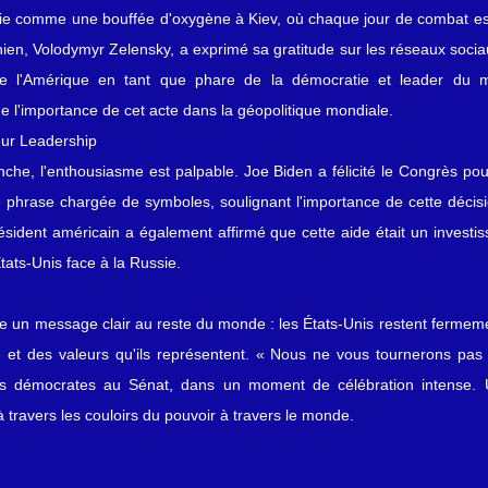
llie comme une bouffée d'oxygène à Kiev, où chaque jour de combat es
nien, Volodymyr Zelensky, a exprimé sa gratitude sur les réseaux sociau
de l'Amérique en tant que phare de la démocratie et leader du m
e l'importance de cet acte dans la géopolitique mondiale.
eur Leadership
che, l'enthousiasme est palpable. Joe Biden a félicité le Congrès pou
ne phrase chargée de symboles, soulignant l'importance de cette décisi
ésident américain a également affirmé que cette aide était un investis
tats-Unis face à la Russie.
ie un message clair au reste du monde : les États-Unis restent fermem
 et des valeurs qu'ils représentent. « Nous ne vous tournerons pas l
 démocrates au Sénat, dans un moment de célébration intense. Un
ravers les couloirs du pouvoir à travers le monde.