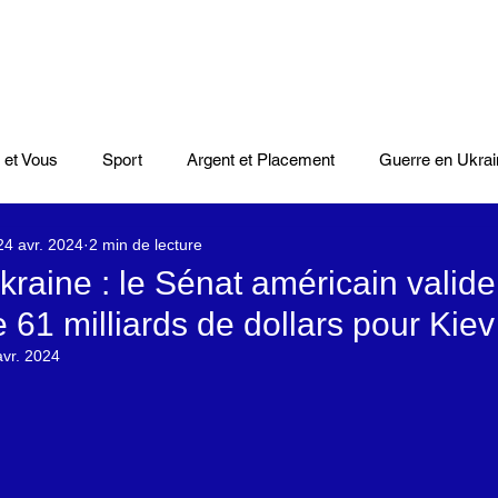
 et Vous
Sport
Argent et Placement
Guerre en Ukrai
24 avr. 2024
2 min de lecture
Cinéma
Scènes
Le Monde et L'Afrique
Niger
raine : le Sénat américain valide
e 61 milliards de dollars pour Kiev
casts
Mode
Coupe du monde Rugby
Lybie
Jeu
avr. 2024
Culture
Voyages
Climat
Vidéos
Le Monde des l