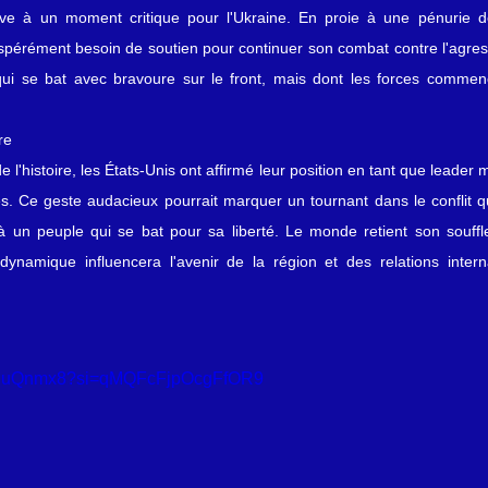
rive à un moment critique pour l'Ukraine. En proie à une pénurie d
spérément besoin de soutien pour continuer son combat contre l'agress
ui se bat avec bravoure sur le front, mais dont les forces commen
re
 l'histoire, les États-Unis ont affirmé leur position en tant que leader m
. Ce geste audacieux pourrait marquer un tournant dans le conflit qui
à un peuple qui se bat pour sa liberté. Le monde retient son souffle
ynamique influencera l'avenir de la région et des relations interna
zWhuQnmx8?si=qMQFcFjpOcgFfOR9