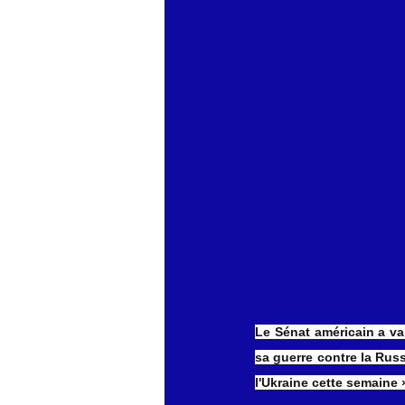
économie mondiales
Enquête
Le Sénat américain a val
sa guerre contre la Russ
l'Ukraine cette semaine 