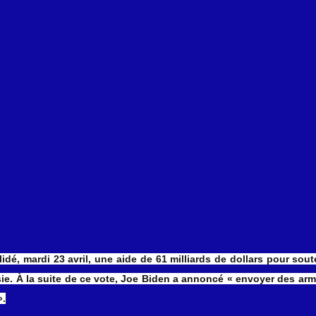
 vidéos
Attaque du Hamas contre Israël
idé, mardi 23 avril, une aide de 61 milliards de dollars pour soute
ie. À la suite de ce vote, Joe Biden a annoncé « envoyer des arme
».