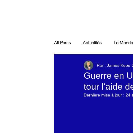
All Posts
Actualités
Le Monde
Par : James Keou
Santé
économie française
Guerre en Uk
tour l'aide d
Musiques
Science
Pod
Dernière mise à jour :
24 
Disparitions
Actualités