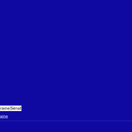
raine
Sénat
aine