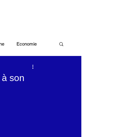
ne
Economie
Enquête d'idée
 à son
x olympiques Paris 2024
ivres