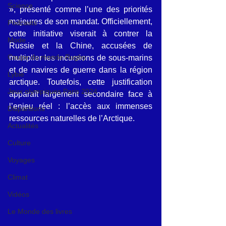
Science
», présenté comme l’une des priorités 
majeures de son mandat. Officiellement, 
Podcasts
cette initiative viserait à contrer la 
Mode
Russie et la Chine, accusées de 
Coupe du monde Rugby
multiplier les incursions de sous-marins 
et de navires de guerre dans la région 
Lybie
arctique. Toutefois, cette justification 
Jeux olympiques Paris 2024
apparaît largement secondaire face à 
l’enjeu réel : l’accès aux immenses 
Disparitions
ressources naturelles de l’Arctique.
Actualités
Culture
Voyages
Climat
Vidéos
Le Monde des livres