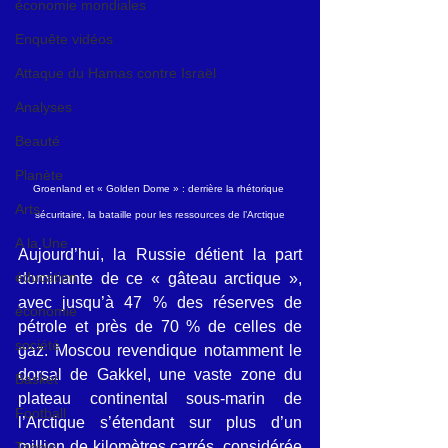
économie mondiales
Enquête vidéos
Attaque du Hamas contre Israël
Analyses
Beauté
Planète
Groenland et « Golden Dome » : derrière la rhétorique 
Arts
sécuritaire, la bataille pour les ressources de l’Arctique
A la Une
Aujourd’hui, la Russie détient la part 
éducation
dominante de ce « gâteau arctique », 
avec jusqu’à 47 % des réserves de 
économie
pétrole et près de 70 % de celles de 
société
gaz. Moscou revendique notamment le 
dorsal de Gakkel, une vaste zone du 
Basket
plateau continental sous-marin de 
Football
l’Arctique s’étendant sur plus d’un 
million de kilomètres carrés, considérée 
Tennis