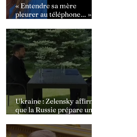
« Entendre sa mère
pleurer au téléphone… » :
Ingrid Chauvin
bouleversée par les
incendies du Cap-Ferret,
son témoignage poignant
Ukraine : Zelensky affirme
que la Russie prépare une
vaste mobilisation
militaire à l'automne