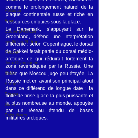
comme le prolongement naturel de la 
Politique
plaque continentale russe et riche en 
Boxe
ressources enfouies sous la glace.
Le Danemark, s’appuyant sur le 
Coupe D'Afrique
Groenland, défend une interprétation 
conflit Israël -Iran
différente : selon Copenhague, le dorsal 
de Gakkel ferait partie du dorsal médio-
People
arctique, ce qui réduirait fortement la 
Jeux Olympiques
zone revendiquée par la Russie. Une 
IRAN
thèse que Moscou juge peu étayée. La 
Russie met en avant son principal atout 
Europe
dans ce différend de longue date : la 
France
flotte de brise-glace la plus puissante et 
la plus nombreuse au monde, appuyée 
Gaza
par un réseau étendu de bases 
Faits divers
militaires arctiques.