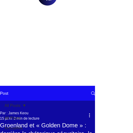
Post
All Posts
Par : James Keou
All Posts
15 janv.
2 min de lecture
Groenland et « Golden Dome » :
Actualités