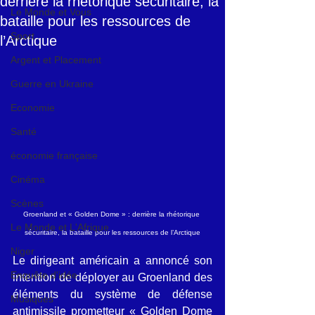
derrière la rhétorique sécuritaire, la
Le Monde et Vous
bataille pour les ressources de
Sport
l’Arctique
Argent et Placement
Guerre en Ukraine
Economie
Santé
économie française
Cinéma
Scènes
Groenland et « Golden Dome » : derrière la rhétorique 
Le Monde et L'Afrique
sécuritaire, la bataille pour les ressources de l’Arctique
Niger
Le dirigeant américain a annoncé son 
Enquête d'idée
intention de déployer au Groenland des 
éléments du système de défense 
Musiques
antimissile prometteur « Golden Dome 