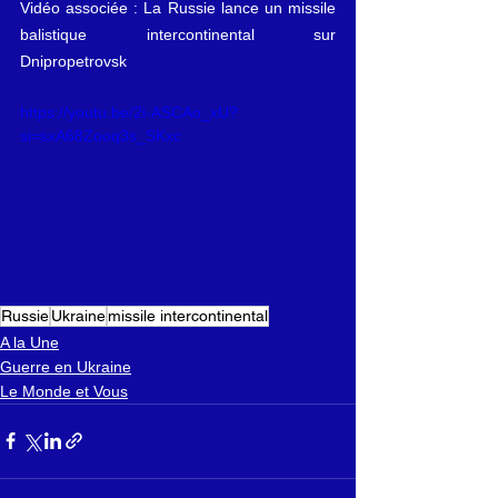
Vidéo associée : La Russie lance un missile 
balistique intercontinental sur 
Dnipropetrovsk
https://youtu.be/2i-ASCAo_xU?
si=sxA68Zooq3s_SKxc
Russie
Ukraine
missile intercontinental
A la Une
Guerre en Ukraine
Le Monde et Vous