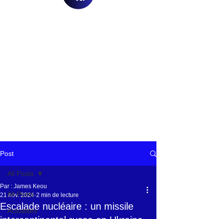
Post
All Posts
Par : James Keou
All Posts
21 nov. 2024
2 min de lecture
Escalade nucléaire : un missile
Actualités