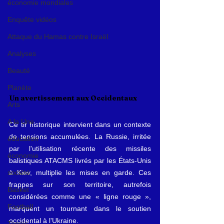
économie mondiales
Enquête vidéos
Attaque du Hamas contre Israël
Analyses
Beauté
Planète
Un avertissement aux Occidentaux
Arts
A la Une
Ce tir historique intervient dans un contexte 
de tensions accumulées. La Russie, irritée 
éducation
par l'utilisation récente des missiles 
économie
balistiques ATACMS livrés par les États-Unis 
société
à Kiev, multiplie les mises en garde. Ces 
frappes sur son territoire, autrefois 
Basket
considérées comme une « ligne rouge », 
Football
marquent un tournant dans le soutien 
occidental à l'Ukraine.
Tennis