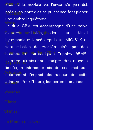
Science
Kiev. Si le modèle de l'arme n'a pas été 
précis, sa portée et sa puissance font planer 
Podcasts
une ombre inquiétante.
Mode
Le tir d'ICBM est accompagné d'une salve 
Coupe du monde Rugby
d'autres missiles, dont un Kinjal 
hypersonique lancé depuis un MiG-31K et 
Lybie
sept missiles de croisière tirés par des 
Jeux olympiques Paris 2024
bombardiers stratégiques Tupolev 95MS. 
L'armée ukrainienne, malgré des moyens 
Disparitions
limités, a intercepté six de ces moteurs, 
Actualités
notamment l'impact destructeur de cette 
attaque. Pour l'heure, les pertes humaines.
Culture
Voyages
Climat
Vidéos
Le Monde des livres