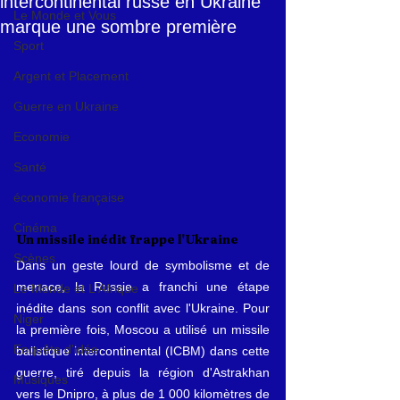
intercontinental russe en Ukraine
Le Monde et Vous
marque une sombre première
Sport
Argent et Placement
Guerre en Ukraine
Economie
Santé
économie française
Cinéma
Un missile inédit frappe l'Ukraine
Scènes
Dans un geste lourd de symbolisme et de 
menace, la Russie a franchi une étape 
Le Monde et L'Afrique
inédite dans son conflit avec l'Ukraine. Pour 
Niger
la première fois, Moscou a utilisé un missile 
Enquête d'idée
balistique intercontinental (ICBM) dans cette 
guerre, tiré depuis la région d'Astrakhan 
Musiques
vers le Dnipro, à plus de 1 000 kilomètres de 