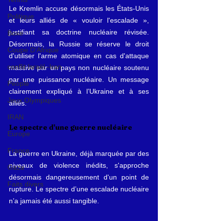
Le Kremlin accuse désormais les États-Unis 
Politique
et leurs alliés de « vouloir l'escalade », 
justifiant sa doctrine nucléaire révisée. 
Boxe
Désormais, la Russie se réserve le droit 
Coupe D'Afrique
d'utiliser l'arme atomique en cas d'attaque 
conflit Israël -Iran
massive par un pays non nucléaire soutenu 
par une puissance nucléaire. Un message 
People
clairement expliqué à l’Ukraine et à ses 
Jeux Olympiques
alliés.
IRAN
Le spectre d'une guerre nucléaire
Europe
France
La guerre en Ukraine, déjà marquée par des 
niveaux de violence inédits, s'approche 
Gaza
désormais dangereusement d'un point de 
Faits divers
rupture. Le spectre d’une escalade nucléaire 
n’a jamais été aussi tangible.