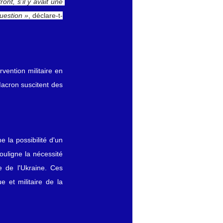
ont, s’il y avait une 
uestion »
, déclare-t-
ention militaire en 
Macron suscitent des 
la possibilité d'un 
uligne la nécessité 
e de l'Ukraine. Ces 
 et militaire de la 