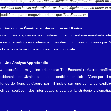
nsée sur le sujet. 
« Si les Russes devaient aller percer les lignes de fr
ui n’est pas le cas aujourd’hui - on devrait légitimement se poser la q
é jeudi 2 mai par le magazine britannique 
The Economist.
ditions d'une Éventuelle Intervention en Ukraine
ent français, dévoile les mystères qui entourent une éventuelle interv
sions internationales s'intensifient, les deux conditions imposées par 
 l'avenir de la sécurité européenne et mondiale.
s : Une Analyse Approfondie
w accordée au magazine britannique The Economist, Macron réaffirme 
identales en Ukraine sous deux conditions cruciales. D'une part, il so
gnes de front, et d'autre part, il insiste sur une demande explicit
odines, soulèvent des interrogations quant à la stratégie diplomatique