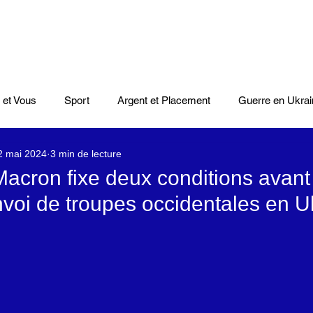
 et Vous
Sport
Argent et Placement
Guerre en Ukrai
2 mai 2024
3 min de lecture
Cinéma
Scènes
Le Monde et L'Afrique
Niger
cron fixe deux conditions avant
nvoi de troupes occidentales en U
casts
Mode
Coupe du monde Rugby
Lybie
Jeu
Culture
Voyages
Climat
Vidéos
Le Monde des l