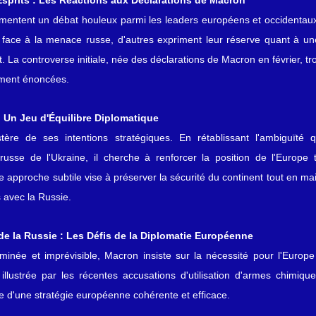
sprits : Les Réactions aux Déclarations de Macron
entent un débat houleux parmi les leaders européens et occidentaux.
face à la menace russe, d'autres expriment leur réserve quant à une
st. La controverse initiale, née des déclarations de Macron en février, t
ement énoncées.
: Un Jeu d'Équilibre Diplomatique
ère de ses intentions stratégiques. En rétablissant l'ambiguïté 
russe de l'Ukraine, il cherche à renforcer la position de l'Europe t
te approche subtile vise à préserver la sécurité du continent tout en m
 avec la Russie.
de la Russie : Les Défis de la Diplomatie Européenne
née et imprévisible, Macron insiste sur la nécessité pour l'Europe d
illustrée par les récentes accusations d'utilisation d'armes chimiqu
ce d'une stratégie européenne cohérente et efficace.