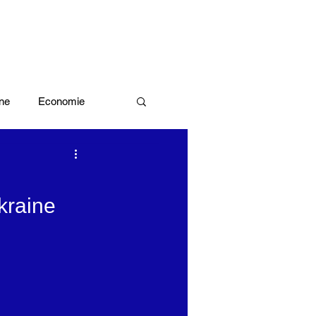
ne
Economie
Enquête d'idée
kraine
x olympiques Paris 2024
ivres