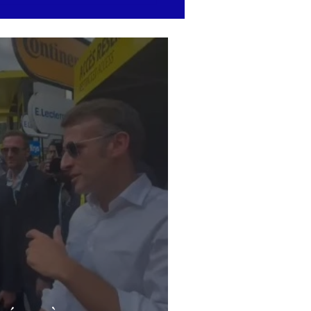
drich Merz reconnaît que
sence du gaz russe
inue de peser sur
onomie allemande