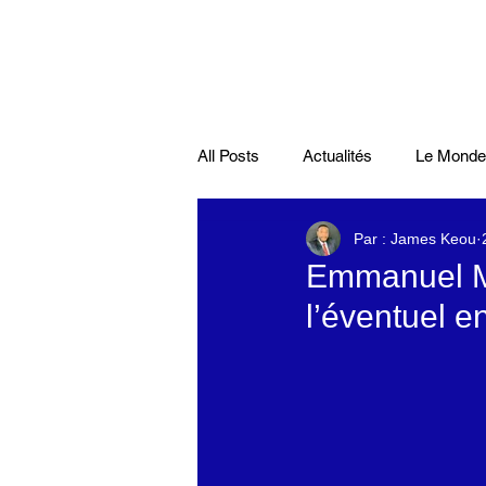
All Posts
Actualités
Le Monde
Par : James Keou
Santé
économie française
Emmanuel Ma
l’éventuel e
Musiques
Science
Pod
Disparitions
Actualités