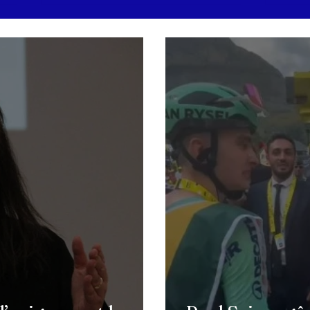
L'Iran rejette la proposition de
Frie
cessez-le-feu de Donald
l’ab
Trump
cont
l’éc