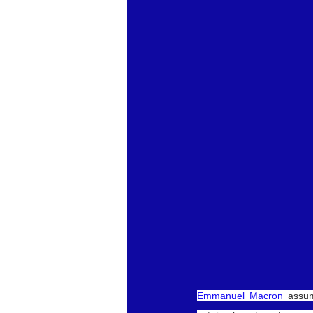
économie mondiales
Enquête
Emmanuel Macron
 assum