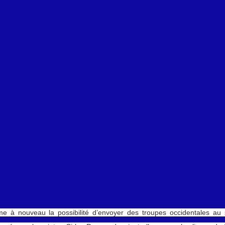
 vidéos
Attaque du Hamas contre Israël
e à nouveau la possibilité d’envoyer des troupes occidentales au 