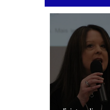
Ukraine : Zelensky affirme
que la Russie prépare une
vaste mobilisation militaire à
l'automne