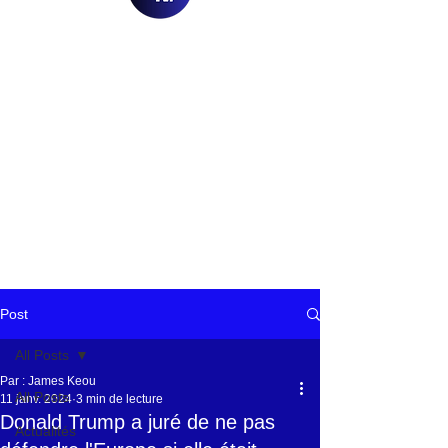
Post
All Posts
Par : James Keou
All Posts
11 janv. 2024
3 min de lecture
Donald Trump a juré de ne pas
Actualités