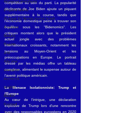
économie mondiales
compétition au sein du parti. La popularité 
déclinante de Joe Biden ajoute un piquant 
Enquête vidéos
supplémentaire à la course, tandis que 
Attaque du Hamas contre Israël
l'économie domestique peine à trouver son 
équilibre sous les "Bidenomics". Les 
Analyses
critiques montent alors que le président 
Beauté
actuel jongle avec des problèmes 
Planète
internationaux croissants, notamment les 
tensions au Moyen-Orient et les 
Arts
préoccupations en Europe. Le portrait 
A la Une
dressé par les médias offre un tableau 
complexe, alimentant le suspense autour de 
éducation
l'avenir politique américain.
économie
société
La Menace Isolationniste: Trump et 
l'Europe
Basket
Au cœur de l'intrigue, une déclaration 
Football
explosive de Trump lors d'une rencontre 
avec des responsables européens en 2020 
Tennis