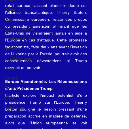
refait surface, laissant planer le doute sur 
Politique
l'alliance transatlantique. Thierry Breton, 
Commissaire européen, relate des propos 
Boxe
du président américain affirmant que les 
Coupe D'Afrique
États-Unis ne viendraient jamais en aide à 
conflit Israël -Iran
l'Europe en cas d'attaque. Cette promesse 
isolationniste, faite deux ans avant l'invasion 
People
de l'Ukraine par la Russie, pourrait avoir des 
Jeux Olympiques
conséquences dévastatrices si Trump 
revenait au pouvoir.
IRAN
Europe
Europe Abandonnée: Les Répercussions 
France
d'une Présidence Trump
L'article explore l'impact potentiel d'une 
Gaza
présidence Trump sur l'Europe. Thierry 
Faits divers
Breton souligne le besoin pressant d'une 
préparation accrue en matière de défense, 
alors que l'Union européenne se voit 