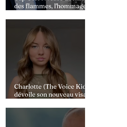
des flammes, l'hommage
de Benjamin Castaldi aux
héros de l'ombre
Charlotte (The Voice Kids)
dévoile son nouveau visage
après une reconstruction
faciale : une renaissance
bouleversante pour ses 16
ans