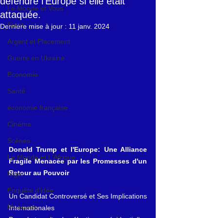
défendre l'Europe si elle était
Le Monde et Vous
attaquée.
Sport
Dernière mise à jour :
11 janv. 2024
Argent et Placement
Guerre en Ukraine
Economie
Santé
économie française
Cinéma
Scènes
Donald Trump et l'Europe: Une Alliance 
Le Monde et L'Afrique
Fragile Menacée par les Promesses d'un 
Retour au Pouvoir
Niger
Enquête d'idée
Un Candidat Controversé et Ses Implications 
Musiques
Internationales