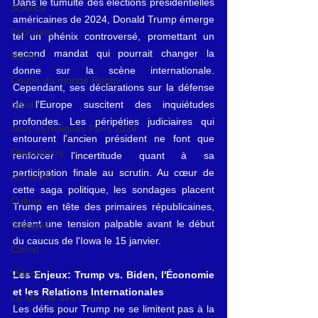
Dans le tumulte des élections présidentielles 
Science
américaines de 2024, Donald Trump émerge 
Podcasts
tel un phénix controversé, promettant un 
second mandat qui pourrait changer la 
Mode
donne sur la scène internationale. 
Coupe du monde Rugby
Cependant, ses déclarations sur la défense 
de l'Europe suscitent des inquiétudes 
Lybie
profondes. Les péripéties judiciaires qui 
Jeux olympiques Paris 2024
entourent l'ancien président ne font que 
Disparitions
renforcer l'incertitude quant à sa 
participation finale au scrutin. Au cœur de 
Actualités
cette saga politique, les sondages placent 
Culture
Trump en tête des primaires républicaines, 
créant une tension palpable avant le début 
Voyages
du caucus de l'Iowa le 15 janvier.
Climat
Vidéos
Les Enjeux: Trump vs. Biden, l'Économie 
et les Relations Internationales
Le Monde des livres
Les défis pour Trump ne se limitent pas à la 