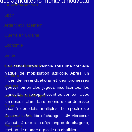
des agriculteurs monte à nouveau
Le Monde et Vous
Sport
Argent et Placement
Guerre en Ukraine
Economie
Santé
économie française
La France rurale tremble sous une nouvelle 
vague de mobilisation agricole. Après un 
Cinéma
hiver de revendications et des promesses 
Scènes
gouvernementales jugées insuffisantes, les 
agriculteurs se répartissent au combat, avec 
Le Monde et L'Afrique
un objectif clair : faire entendre leur détresse 
Niger
face à des défis multiples. Le spectre de 
Enquête d'idée
l'accord de libre-échange UE-Mercosur 
s'ajoute à une liste déjà longue de chagrins, 
Musiques
mettant le monde agricole en ébullition.