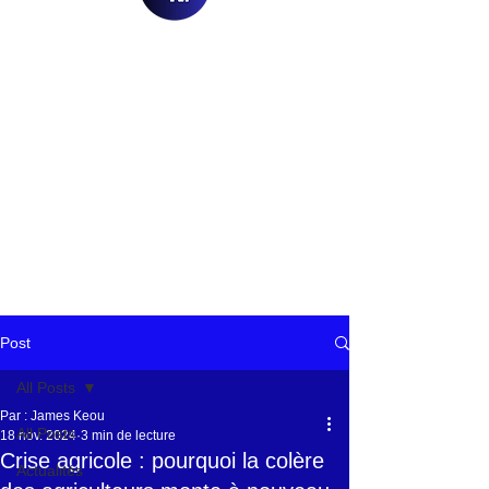
Post
All Posts
Par : James Keou
All Posts
18 nov. 2024
3 min de lecture
Crise agricole : pourquoi la colère
Actualités