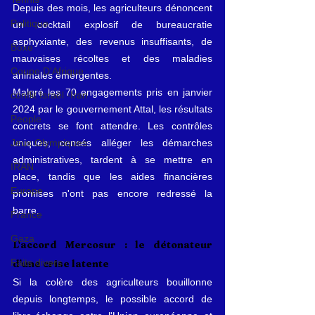
Depuis des mois, les agriculteurs dénoncent 
Politique
un cocktail explosif de bureaucratie 
asphyxiante, des revenus insuffisants, de 
Boxe
mauvaises récoltes et des maladies 
Coupe D'Afrique
animales émergentes.
Malgré les 70 engagements pris en janvier 
conflit Israël -Iran
2024 par le gouvernement Attal, les résultats 
People
concrets se font attendre. Les contrôles 
Jeux Olympiques
uniques, censés alléger les démarches 
administratives, tardent à se mettre en 
IRAN
place, tandis que les aides financières 
Europe
promises n'ont pas encore redressé la 
barre. 
France
Gaza
L'accord Mercosur : le détonateur 
Faits divers
d'une crise latente
Si la colère des agriculteurs bouillonne 
depuis longtemps, le possible accord de 