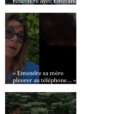
rencontre avec Emmanuel
Macron : ce détail qui a
semé la panique dans son
équipe
« Entendre sa mère
pleurer au téléphone… » :
Ingrid Chauvin
bouleversée par les
incendies du Cap-Ferret,
son témoignage poignant