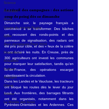
Science
Le réveil des campagnes : des actions 
Podcasts
coup de poing dès ce dimanche
Mode
Dimanche soir, le paysage français a 
Coupe du monde Rugby
commencé à se transformer. Des bâches 
ont recouvert des ronds-points et des 
Lybie
panneaux de signalisation, des radars ont 
Jeux olympiques Paris 2024
été pris pour cible, et des « feux de la colère 
» ont éclairé les nuits. En Creuse, près de 
Disparitions
300 agriculteurs ont investi les communes 
Actualités
pour marquer leur satisfaction, tandis qu'en 
Culture
Île-de-France, des opérations escargot 
ralentissaient la circulation.
Voyages
Dans les Landes et le Vaucluse, les tracteurs 
Climat
ont bloqué les routes dès le lever du jour 
lundi. Aux frontières, des barrages filtrants 
Vidéos
ont été organisés, notamment dans les 
Le Monde des livres
Pyrénées-Orientales et les Ardennes. Ces 