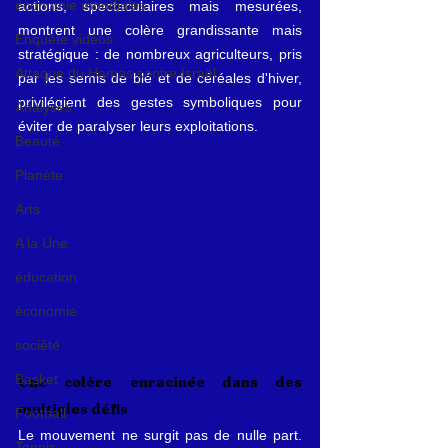
économie mondiales
actions, spectaculaires mais mesurées, 
montrent une colère grandissante mais 
Enquête vidéos
stratégique : de nombreux agriculteurs, pris 
Attaque du Hamas contre Israël
par les semis de blé et de céréales d'hiver, 
privilégient des gestes symboliques pour 
Analyses
éviter de paralyser leurs exploitations.
Beauté
Planète
Arts
A la Une
éducation
économie
société
Basket
Une colère enracinée dans des 
multiples défis
Football
Le mouvement ne surgit pas de nulle part. 
Tennis