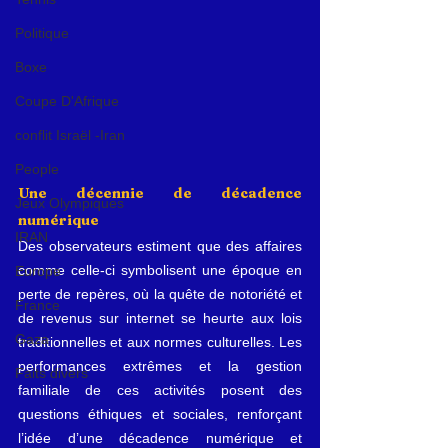
Politique
Boxe
Coupe D'Afrique
conflit Israël -Iran
People
Une décennie de décadence 
Jeux Olympiques
numérique
IRAN
Des observateurs estiment que des affaires 
comme celle-ci symbolisent une époque en 
Europe
perte de repères, où la quête de notoriété et 
France
de revenus sur internet se heurte aux lois 
Gaza
traditionnelles et aux normes culturelles. Les 
performances extrêmes et la gestion 
Faits divers
familiale de ces activités posent des 
questions éthiques et sociales, renforçant 
l’idée d’une décadence numérique et 