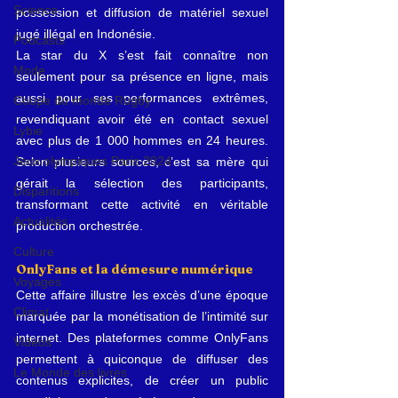
Science
possession et diffusion de matériel sexuel 
jugé illégal en Indonésie.
Podcasts
La star du X s’est fait connaître non 
Mode
seulement pour sa présence en ligne, mais 
aussi pour ses performances extrêmes, 
Coupe du monde Rugby
revendiquant avoir été en contact sexuel 
Lybie
avec plus de 1 000 hommes en 24 heures. 
Jeux olympiques Paris 2024
Selon plusieurs sources, c’est sa mère qui 
gérait la sélection des participants, 
Disparitions
transformant cette activité en véritable 
Actualités
production orchestrée.
Culture
OnlyFans et la démesure numérique
Voyages
Cette affaire illustre les excès d’une époque 
Climat
marquée par la monétisation de l’intimité sur 
internet. Des plateformes comme OnlyFans 
Vidéos
permettent à quiconque de diffuser des 
Le Monde des livres
contenus explicites, de créer un public 