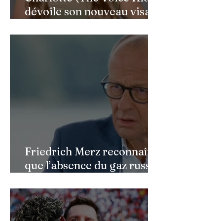
dévoile son nouveau visage
après une reconstruction
faciale : une renaissance
bouleversante pour ses 16
ans
Friedrich Merz reconnaît
que l’absence du gaz russe
continue de peser sur
l’économie allemande