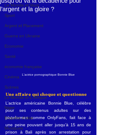
jusqu’où va la décadence pour
Le Monde et Vous
l’argent et la gloire ?
Sport
Argent et Placement
Guerre en Ukraine
Economie
Santé
économie française
L'actrice pornographique Bonnie Blue
Cinéma
Scènes
Une affaire qui choque et questionne
Le Monde et L'Afrique
L’actrice américaine Bonnie Blue, célèbre 
Niger
pour ses contenus adultes sur des 
plateformes comme OnlyFans, fait face à 
Enquête d'idée
une peine pouvant aller jusqu’à 15 ans de 
Musiques
prison à Bali après son arrestation pour 