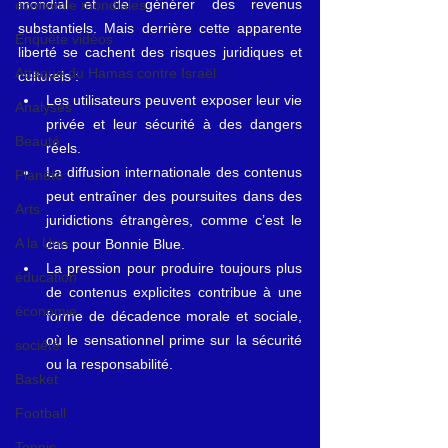
mondial et de générer des revenus 
économie mondiales
substantiels. Mais derrière cette apparente 
Enquête vidéos
liberté se cachent des risques juridiques et 
Attaque du Hamas contre Israël
culturels :
Les utilisateurs peuvent exposer leur vie 
Analyses
privée et leur sécurité à des dangers 
Beauté
réels.
La diffusion internationale des contenus 
Planète
peut entraîner des poursuites dans des 
Arts
juridictions étrangères, comme c’est le 
A la Une
cas pour Bonnie Blue.
La pression pour produire toujours plus 
éducation
de contenus explicites contribue à une 
économie
forme de décadence morale et sociale, 
où le sensationnel prime sur la sécurité 
société
ou la responsabilité.
Basket
Football
Tennis