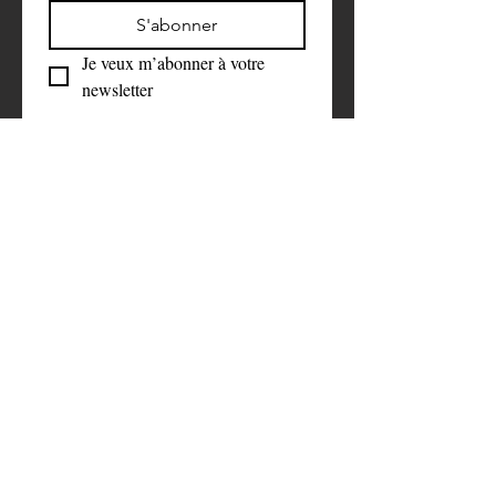
S'abonner
Je veux m’abonner à votre 
newsletter
Faire un don 
symbolique
Aidez-nous à faire la différence. 
C’est grâce à votre soutien que nous 
pouvons rester neutres et objectifs 
dans notre travail.
First name
*