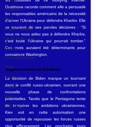
Oustinova raconte comment elle a persuadé 
Politique
les responsables américains de la nécessité 
Boxe
d'armer l'Ukraine pour défendre Kharkiv. Elle 
se souvient de ses paroles décisives : “Si 
Coupe D'Afrique
vous ne nous aidez pas à défendre Kharkiv, 
conflit Israël -Iran
c'est toute l'Ukraine qui pourrait tomber.” 
Ces mots auraient été déterminants pour 
People
convaincre Washington.
Jeux Olympiques
IRAN
Répercussions et Attentes
Europe
La décision de Biden marque un tournant 
dans le conflit russo-ukrainien, ouvrant une 
France
nouvelle phase de confrontations 
Gaza
potentielles. Tandis que le Pentagone tente 
de tempérer les ambitions ukrainiennes, 
Faits divers
Kiev voit en cette autorisation une 
opportunité de repousser les forces russes 
plus efficacement. Les prochains jours 