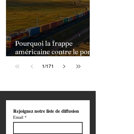
Pourquoi la frappe
américaine contre le pont
de Golestan pourrait
1
/
171
ouvrir une nouvelle phase
de la guerre contre l'Iran
Rejoignez notre liste de diffusion
Email
*