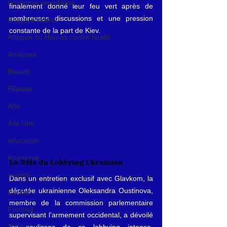
économie mondiales
finalement donné leur feu vert après de 
nombreuses discussions et une pression 
Enquête vidéos
constante de la part de Kiev.
Attaque du Hamas contre Israël
Analyses
Beauté
Planète
Arts
A la Une
éducation
économie
Le Rôle du Lobbying Ukrainien
société
Dans un entretien exclusif avec Glavkom, la 
députée ukrainienne Oleksandra Oustinova, 
Basket
membre de la commission parlementaire 
Football
supervisant l’armement occidental, a dévoilé 
Tennis
les coulisses de ce lobbying intense. 