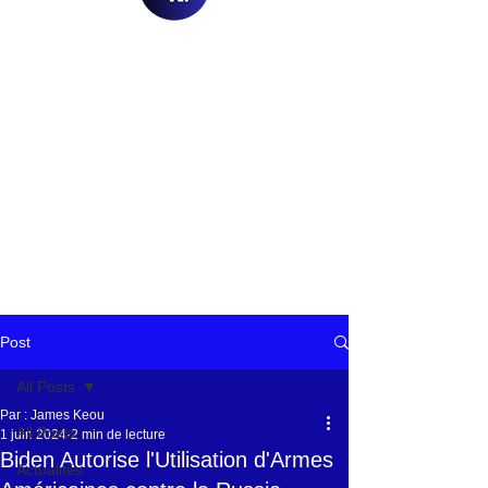
Post
All Posts
Par : James Keou
All Posts
1 juin 2024
2 min de lecture
Biden Autorise l'Utilisation d'Armes
Actualités