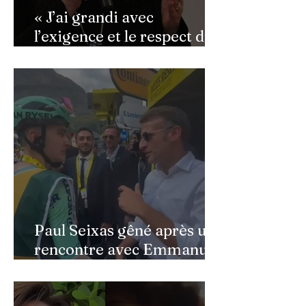
« J’ai grandi avec
l’exigence et le respect du
public » : Cynthia Sardou
répond aux critiques et
défend l’hommage rendu à
son père au Québec
Paul Seixas gêné après une
rencontre avec Emmanuel
Macron : ce détail qui a
semé la panique dans son