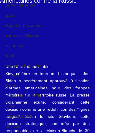
Américaines contre la Russie
Le Monde et Vous
Sport
Argent et Placement
Guerre en Ukraine
Economie
Santé
économie française
Une Décision Inévitable
Kiev célèbre un tournant historique : Joe 
Cinéma
Biden a secrètement approuvé l'utilisation 
Scènes
d'armes américaines pour des frappes 
militaires sur le territoire russe. La presse 
Le Monde et L'Afrique
ukrainienne exulte, considérant cette 
Niger
décision comme une redéfinition des "lignes 
Enquête d'idée
rouges". Selon le site Glavkom, cette 
décision stratégique, confirmée par des 
Musiques
responsables de la Maison-Blanche le 30 