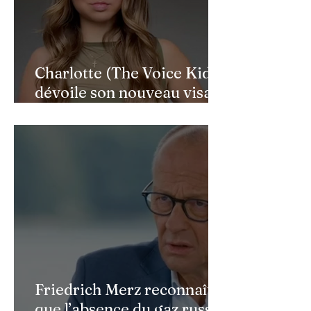
Charlotte (The Voice Kids)
dévoile son nouveau visage
après une reconstruction
faciale : une renaissance
bouleversante pour ses 16
ans
Friedrich Merz reconnaît
que l’absence du gaz russe