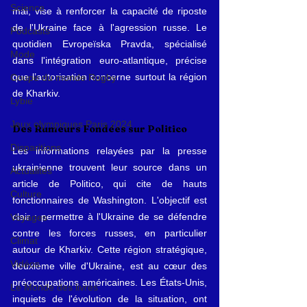
Science
mai, vise à renforcer la capacité de riposte 
de l'Ukraine face à l'agression russe. Le 
Podcasts
quotidien Evropeïska Pravda, spécialisé 
Mode
dans l'intégration euro-atlantique, précise 
que l’autorisation concerne surtout la région 
Coupe du monde Rugby
de Kharkiv.
Lybie
Jeux olympiques Paris 2024
Des Rumeurs Fondées sur Politico
Disparitions
Les informations relayées par la presse 
ukrainienne trouvent leur source dans un 
Actualités
article de Politico, qui cite de hauts 
Culture
fonctionnaires de Washington. L'objectif est 
clair : permettre à l'Ukraine de se défendre 
Voyages
contre les forces russes, en particulier 
Climat
autour de Kharkiv. Cette région stratégique, 
Vidéos
deuxième ville d'Ukraine, est au cœur des 
préoccupations américaines. Les États-Unis, 
Le Monde des livres
inquiets de l'évolution de la situation, ont 