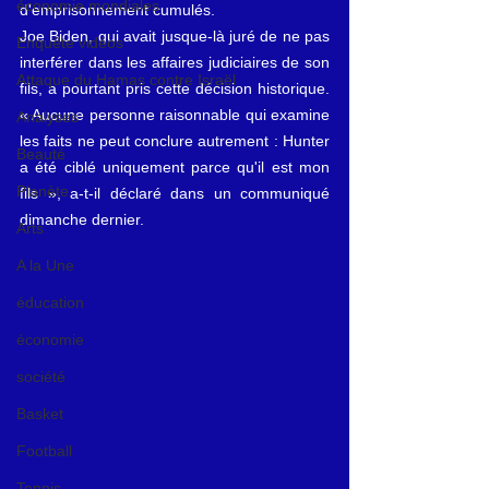
économie mondiales
d'emprisonnement cumulés.
Joe Biden, qui avait jusque-là juré de ne pas 
Enquête vidéos
interférer dans les affaires judiciaires de son 
Attaque du Hamas contre Israël
fils, a pourtant pris cette décision historique. 
« Aucune personne raisonnable qui examine 
Analyses
les faits ne peut conclure autrement : Hunter 
Beauté
a été ciblé uniquement parce qu'il est mon 
Planète
fils », a-t-il déclaré dans un communiqué 
dimanche dernier.
Arts
A la Une
éducation
économie
société
Basket
Football
Tennis