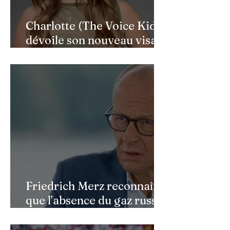
Charlotte (The Voice Kids)
dévoile son nouveau visage
après une reconstruction
faciale : une renaissance
bouleversante pour ses 16
ans
Friedrich Merz reconnaît
que l’absence du gaz russe
continue de peser sur
l’économie allemande