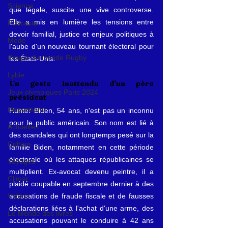
Science
que légale, suscite une vive controverse. 
Elle a mis en lumière les tensions entre 
Podcasts
devoir familial, justice et enjeux politiques à 
Mode
l'aube d'un nouveau tournant électoral pour 
Coupe du monde Rugby
les États-Unis.
Lybie
Un geste inattendu d'un père 
Jeux olympiques Paris 2024
président
Disparitions
Hunter Biden, 54 ans, n'est pas un inconnu 
pour le public américain. Son nom est lié à 
Actualités
des scandales qui ont longtemps pesé sur la 
Culture
famille Biden, notamment en cette période 
électorale où les attaques républicaines se 
Voyages
multiplient. Ex-avocat devenu peintre, il a 
Climat
plaidé coupable en septembre dernier à des 
accusations de fraude fiscale et de fausses 
Vidéos
déclarations liées à l'achat d'une arme, des 
Le Monde des livres
accusations pouvant le conduire à 42 ans 