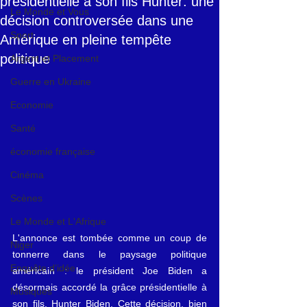
présidentielle à son fils Hunter: une
Le Monde et Vous
décision controversée dans une
Sport
Amérique en pleine tempête
politique
Argent et Placement
Guerre en Ukraine
Economie
Santé
économie française
Cinéma
Scènes
Le Monde et L'Afrique
L'annonce est tombée comme un coup de 
Niger
tonnerre dans le paysage politique 
Enquête d'idée
américain : le président Joe Biden a 
désormais accordé la grâce présidentielle à 
Musiques
son fils, Hunter Biden. Cette décision, bien 