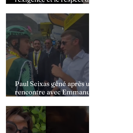
public » : Cynthia Sardou
répond aux critiques et
défend l’hommage rendu à
son père au Québec
Paul Seixas gêné après une
rencontre avec Emmanuel
Macron : ce détail qui a
semé la panique dans son
équipe