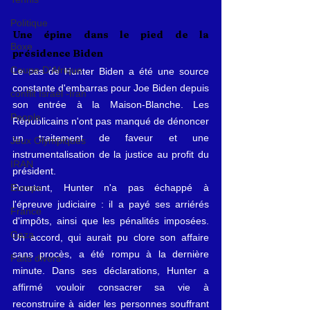
Politique
Une épine dans le pied de la 
Boxe
présidence Biden
Coupe D'Afrique
Le cas de Hunter Biden a été une source 
constante d'embarras pour Joe Biden depuis 
conflit Israël -Iran
son entrée à la Maison-Blanche. Les 
People
Républicains n'ont pas manqué de dénoncer 
un traitement de faveur et une 
Jeux Olympiques
instrumentalisation de la justice au profit du 
IRAN
président.
Pourtant, Hunter n'a pas échappé à 
Europe
l'épreuve judiciaire : il a payé ses arriérés 
France
d'impôts, ainsi que les pénalités imposées. 
Gaza
Un accord, qui aurait pu clore son affaire 
sans procès, a été rompu à la dernière 
Faits divers
minute. Dans ses déclarations, Hunter a 
affirmé vouloir consacrer sa vie à 
reconstruire à aider les personnes souffrant 