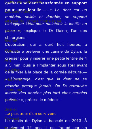
économie mondiales
greffer une dent transformée en support 
pour une lentille
.— 
« La dent est un 
Enquête vidéos
matériau solide et durable, un support 
Attaque du Hamas contre Israël
biologique idéal pour maintenir la lentille en 
place »
, explique le Dr Daien, l’un des 
Analyses
chirurgiens.
Beauté
L’opération, qui a duré huit heures, a 
Planète
consisté à prélever une canine de Dylan, la 
creuser pour y insérer une petite lentille de 4 
Arts
à 5 mm, puis à l’implanter sous l’œil avant 
A la Une
de la fixer à la place de la cornée détruite.— 
« L’avantage, c’est que la dent ne se 
éducation
résorbe presque jamais. On l’a retrouvée 
économie
intacte des années plus tard chez certains 
société
patients »
, précise le médecin.
Basket
Le parcours d’un survivant
Football
Le destin de Dylan a basculé en 2013. À 
seulement 12 ans, il est frappé par un 
Tennis