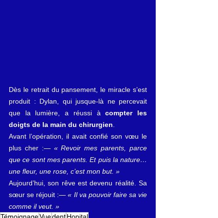
Dès le retrait du pansement, le miracle s’est 
produit : Dylan, qui jusque-là ne percevait 
que la lumière, a réussi à 
compter les 
doigts de la main du chirurgien
.
Avant l’opération, il avait confié son vœu le 
plus cher :— 
« Revoir mes parents, parce 
que ce sont mes parents. Et puis la nature… 
une fleur, une rose, c’est mon but. »
Aujourd’hui, son rêve est devenu réalité. Sa 
sœur se réjouit :— 
« Il va pouvoir faire sa vie 
comme il veut. »
Témoignage
Vue
dent
Hopital