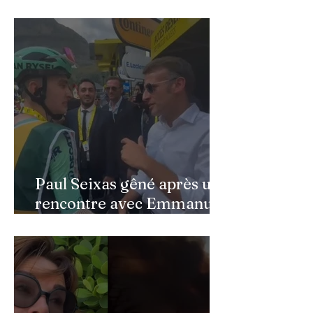
public » : Cynthia Sardou
répond aux critiques et
défend l’hommage rendu à
son père au Québec
Paul Seixas gêné après une
rencontre avec Emmanuel
Macron : ce détail qui a
semé la panique dans son
équipe