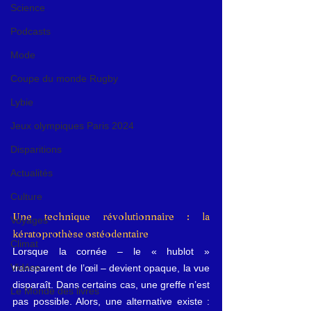
Science
Podcasts
Mode
Coupe du monde Rugby
Lybie
Jeux olympiques Paris 2024
Disparitions
Actualités
Culture
Une technique révolutionnaire : la 
Voyages
kératoprothèse ostéodentaire
Climat
Lorsque la cornée – le « hublot » 
Vidéos
transparent de l’œil – devient opaque, la vue 
disparaît. Dans certains cas, une greffe n’est 
Le Monde des livres
pas possible. Alors, une alternative existe : 