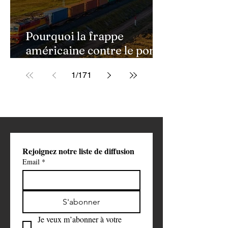
Pourquoi la frappe
américaine contre le pont
de Golestan pourrait
1
/
171
ouvrir une nouvelle phase
de la guerre contre l'Iran
Rejoignez notre liste de diffusion
Email
*
S'abonner
Je veux m’abonner à votre 