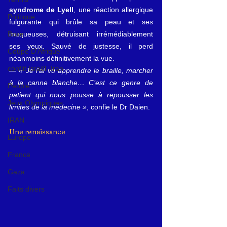
syndrome de Lyell
, une réaction allergique 
Politique
fulgurante qui brûle sa peau et ses 
muqueuses, détruisant irrémédiablement 
Boxe
ses yeux. Sauvé de justesse, il perd 
Coupe D'Afrique
néanmoins définitivement la vue.
conflit Israël -Iran
— 
« Je l’ai vu apprendre le braille, marcher 
à la canne blanche… C’est ce genre de 
People
patient qui nous pousse à repousser les 
Jeux Olympiques
limites de la médecine »
, confie le Dr Daien.
IRAN
Une renaissance
Europe
France
Gaza
Faits divers