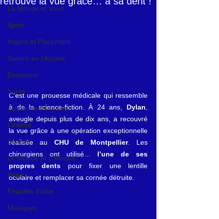
retrouve la vue grâce… à sa dent !
Le Monde et Vous
Sport
Argent et Placement
Guerre en Ukraine
Economie
Santé
C’est une prouesse médicale qui ressemble 
à de la science-fiction. À 24 ans, 
Dylan
, 
économie française
aveugle depuis plus de dix ans, a recouvré 
Cinéma
la vue grâce à une opération exceptionnelle 
Scènes
réalisée au 
CHU de Montpellier
. Les 
chirurgiens ont utilisé… 
l’une de ses 
Le Monde et L'Afrique
propres dents
 pour fixer une lentille 
Niger
oculaire et remplacer sa cornée détruite.
Enquête d'idée
Musiques