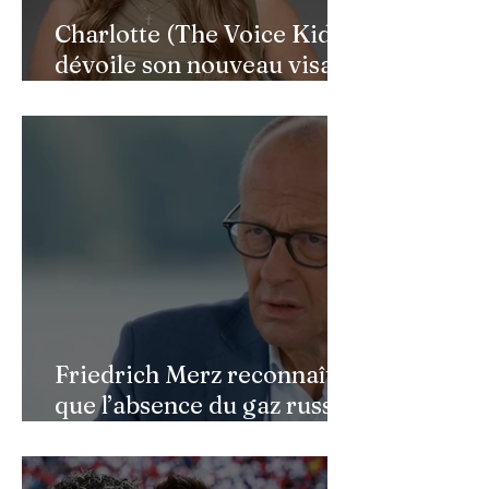
Charlotte (The Voice Kids)
dévoile son nouveau visage
après une reconstruction
faciale : une renaissance
bouleversante pour ses 16
ans
Friedrich Merz reconnaît
que l’absence du gaz russe
continue de peser sur
l’économie allemande