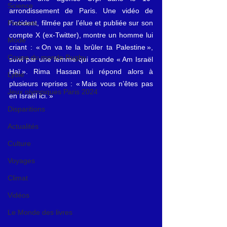
Science
arrondissement de Paris. Une vidéo de 
Podcasts
l’incident, filmée par l’élue et publiée sur son 
compte X (ex-Twitter), montre un homme lui 
Mode
criant : « On va te la brûler ta Palestine », 
Coupe du monde Rugby
suivi par une femme qui scande « Am Israël 
Haï ». Rima Hassan lui répond alors à 
Lybie
plusieurs reprises : « Mais vous n’êtes pas 
Jeux olympiques Paris 2024
en Israël ici. »
Disparitions
Actualités
Culture
Voyages
Climat
Vidéos
Le Monde des livres