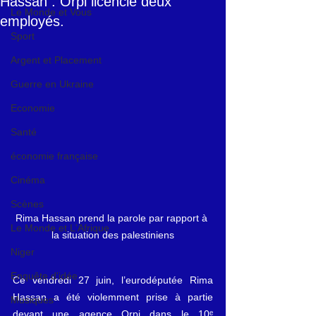
Hassan : Orpi licencie deux
Le Monde et Vous
employés.
Sport
Argent et Placement
Guerre en Ukraine
Economie
Santé
économie française
Cinéma
Scènes
Rima Hassan prend la parole par rapport à 
Le Monde et L'Afrique
la situation des palestiniens
Niger
Enquête d'idée
Ce vendredi 27 juin, l’eurodéputée Rima 
Hassan a été violemment prise à partie 
Musiques
devant une agence Orpi dans le 10ᵉ 