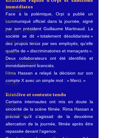
Réaction rapide d’Orpi et sanctions 
immédiates
Politique
Face à la polémique, Orpi a publié un 
Boxe
communiqué officiel dans la journée, signé 
par son président Guillaume Martinaud. La 
Coupe D'Afrique
société se dit « totalement désolidarisée » 
conflit Israël -Iran
des propos tenus par ses employés, qu’elle 
qualifie de « discriminatoires et menaçants ». 
People
Deux collaborateurs ont été identifiés et 
Jeux Olympiques
immédiatement licenciés.
Rima Hassan a relayé la décision sur son 
IRAN
compte X avec un simple mot : « Merci. »
Europe
France
Récidive et contexte tendu
Certains internautes ont mis en doute la 
Gaza
sincérité de la scène filmée. Rima Hassan a 
Faits divers
précisé qu’il s’agissait de la deuxième 
altercation de la journée, filmée après être 
repassée devant l’agence.