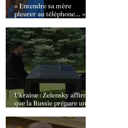
« Entendre sa mère
pleurer au téléphone… » :
Ingrid Chauvin
bouleversée par les
incendies du Cap-Ferret,
son témoignage poignant
Ukraine : Zelensky affirme
que la Russie prépare une
vaste mobilisation
militaire à l'automne