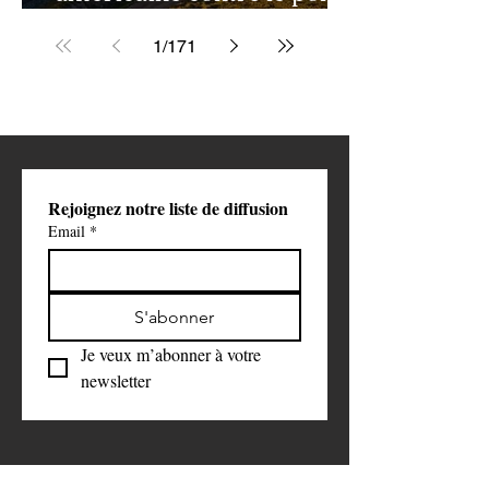
de Golestan pourrait
1
/
171
ouvrir une nouvelle phase
de la guerre contre l'Iran
Rejoignez notre liste de diffusion
Email
*
S'abonner
Je veux m’abonner à votre 
newsletter