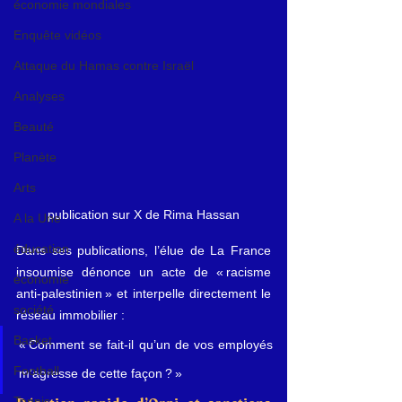
économie mondiales
Enquête vidéos
Attaque du Hamas contre Israël
Analyses
Beauté
Planète
Arts
publication sur X de Rima Hassan
A la Une
éducation
Dans ses publications, l’élue de La France 
insoumise dénonce un acte de « racisme 
économie
anti-palestinien » et interpelle directement le 
société
réseau immobilier : 
Basket
« Comment se fait-il qu’un de vos employés 
Football
m’agresse de cette façon ? »
Tennis