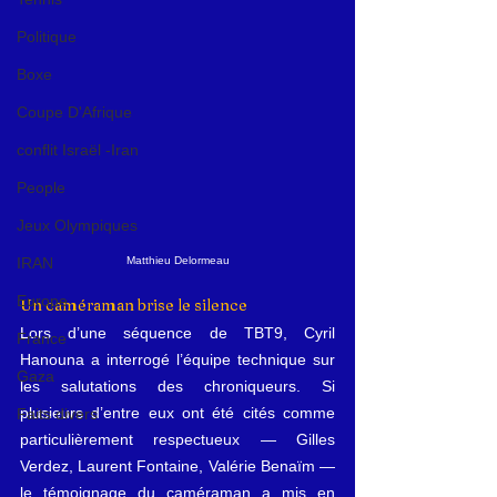
Politique
Boxe
Coupe D'Afrique
conflit Israël -Iran
People
Jeux Olympiques
IRAN
Matthieu Delormeau
Europe
Un caméraman brise le silence
Lors d’une séquence de TBT9, Cyril 
France
Hanouna a interrogé l’équipe technique sur 
Gaza
les salutations des chroniqueurs. Si 
plusieurs d’entre eux ont été cités comme 
Faits divers
particulièrement respectueux — Gilles 
Verdez, Laurent Fontaine, Valérie Benaïm — 
le témoignage du caméraman a mis en 