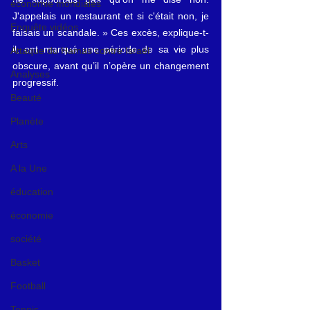
économie mondiales
J'appelais un restaurant et si c'était non, je 
Enquête vidéos
faisais un scandale. » Ces excès, explique-t-
il, ont marqué une période de sa vie plus 
Attaque du Hamas contre Israël
obscure, avant qu’il n’opère un changement 
Analyses
progressif.
Beauté
Planète
Arts
A la Une
éducation
économie
société
Basket
Football
Tennis