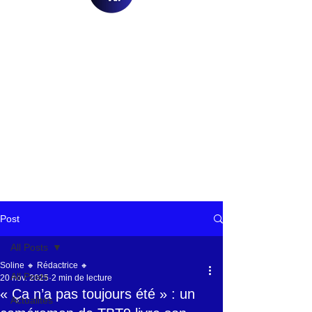
Post
All Posts
Soline 🔸 Rédactrice 🔸
All Posts
20 nov. 2025
2 min de lecture
« Ça n’a pas toujours été » : un
Actualités