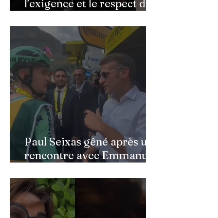
l’exigence et le respect du
public » : Cynthia Sardou
répond aux critiques et
défend l’hommage rendu à
son père au Québec
Paul Seixas gêné après une
rencontre avec Emmanuel
Macron : ce détail qui a
semé la panique dans son
équipe