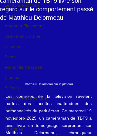
caméraman de TBT9 livre son
Le Monde et Vous
regard sur le comportement passé
Sport
de Matthieu Delormeau
Argent et Placement
Guerre en Ukraine
Economie
Santé
économie française
Cinéma
Matthieu Delormeau sur le plateau
Scènes
Les coulisses de la télévision révèlent 
Le Monde et L'Afrique
parfois des facettes inattendues des 
Niger
personnalités du petit écran. Ce mercredi 19 
novembre 2025, un caméraman de TBT9 a 
Enquête d'idée
ainsi livré un témoignage surprenant sur 
Musiques
Matthieu Delormeau, chroniqueur 