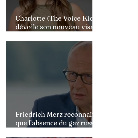
Charlotte (The Voice Kids)
dévoile son nouveau visage
après une reconstruction
faciale : une renaissance
bouleversante pour ses 16
ans
Friedrich Merz reconnaît
que l’absence du gaz russe
continue de peser sur