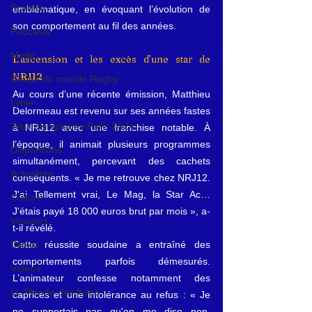
Science
emblématique, en évoquant l’évolution de 
son comportement au fil des années.
Podcasts
Mode
L’ascension et les excès d’une star de 
NRJ12
Coupe du monde Rugby
Au cours d’une récente émission, Matthieu 
Lybie
Delormeau est revenu sur ses années fastes 
Jeux olympiques Paris 2024
à NRJ12 avec une franchise notable. À 
l’époque, il animait plusieurs programmes 
Disparitions
simultanément, percevant des cachets 
Actualités
conséquents. « Je me retrouve chez NRJ12. 
J'ai Tellement vrai, Le Mag, la Star Ac… 
Culture
J'étais payé 18 000 euros brut par mois », a-
Voyages
t-il révélé.
Climat
Cette réussite soudaine a entraîné des 
comportements parfois démesurés. 
Vidéos
L’animateur confesse notamment des 
Le Monde des livres
caprices et une intolérance au refus : « Je 
ne supportais pas qu'on me dise non. 