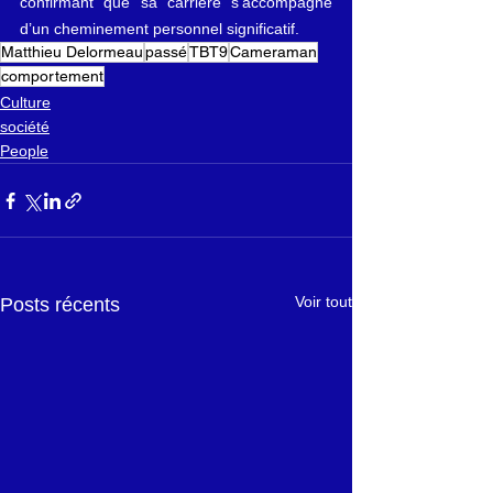
confirmant que sa carrière s’accompagne 
d’un cheminement personnel significatif. 
Matthieu Delormeau
passé
TBT9
Cameraman
comportement
Culture
société
People
Voir tout
Posts récents