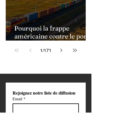
Pourquoi la frappe
américaine contre le pont
de Golestan pourrait
1
/
171
ouvrir une nouvelle phase
de la guerre contre l'Iran
Rejoignez notre liste de diffusion
Email
*
S'abonner