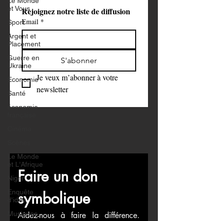
Le Monde
et Vous
Rejoignez notre liste de diffusion
Email
*
Sport
Argent et
Placement
Guerre en
S'abonner
Ukraine
Je veux m’abonner à votre 
Economie
newsletter
Santé
économie
française
Cinéma
Scènes
Le Monde
et L'Afrique
Faire un don 
Niger
Enquête
symbolique
d'idée
Musiques
Aidez-nous à faire la différence. 