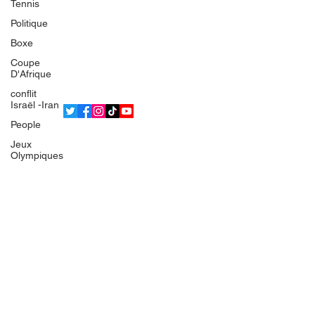
Tennis
L'équipe
Politique
Politique de confidentialité
Boxe
Termes et conditions
Coupe
© 2025 Bsean Media TV
D'Afrique
conflit
Israël -Iran
People
Jeux
Olympiques
IRAN
Europe
France
Gaza
Faits divers