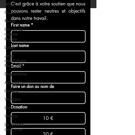
C’est grâce à votre soutien que nous 
Science
pouvons rester neutres et objectifs 
Podcasts
dans notre travail.
Mode
First name
*
Coupe du
monde
Rugby
Last name
Lybie
Jeux
olympiques
Paris 2024
Email
*
Disparitions
Actualités
Faire un don au nom de
Culture
Voyages
Donation
Climat
Vidéos
10 €
Le Monde
des livres
20 €