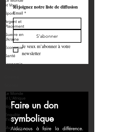
Le Monde
et Vous
Rejoignez notre liste de diffusion
Email
*
Sport
Argent et
Placement
Guerre en
S'abonner
Ukraine
Je veux m’abonner à votre 
Economie
newsletter
Santé
économie
française
Cinéma
Scènes
Le Monde
et L'Afrique
Faire un don 
Niger
Enquête
symbolique
d'idée
Musiques
Aidez-nous à faire la différence. 