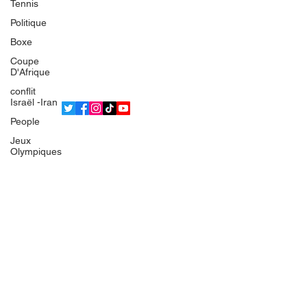
Tennis
L'équipe
Politique
Politique de confidentialité
Boxe
Termes et conditions
Coupe
© 2025 Bsean Media TV
D'Afrique
conflit
Israël -Iran
People
Jeux
Olympiques
IRAN
Europe
France
Gaza
Faits divers