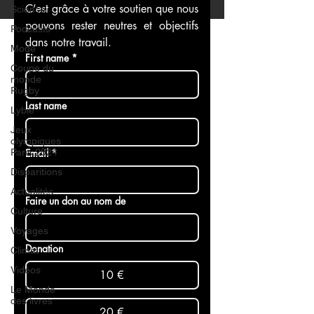
C’est grâce à votre soutien que nous 
Science
pouvons rester neutres et objectifs 
Podcasts
dans notre travail.
Mode
First name
*
Coupe du
monde
Rugby
Last name
Lybie
Jeux
olympiques
Paris 2024
Email
*
Disparitions
Actualités
Faire un don au nom de
Culture
Voyages
Donation
Climat
Vidéos
10 €
Le Monde
des livres
20 €