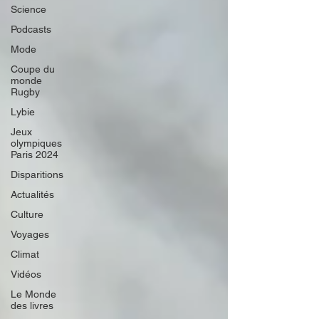
Science
Podcasts
Mode
Coupe du
monde
Rugby
Lybie
Jeux
olympiques
Paris 2024
Disparitions
Actualités
Culture
Voyages
Climat
Vidéos
Le Monde
des livres