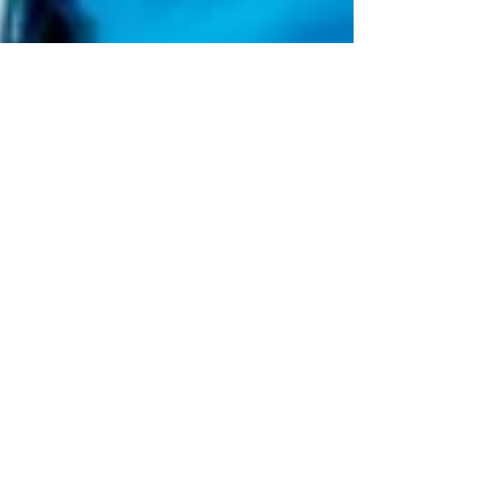
Ambra Crescenzo🔸 Rédactrice 🔸
30 avr. 2025
2 min de lecture
A la Une
Gabriel Attal alerte sur les dangers
du numérique : vers un état
d’urgence contre les écrans
Gabriel Attal alerte sur les dangers du numérique : vers un
état d’urgence contre les écrans