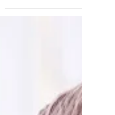
VIH : Le lenacapavir, un traitement préventif injectable à 40
dollars par an, promet une révolution mondiale