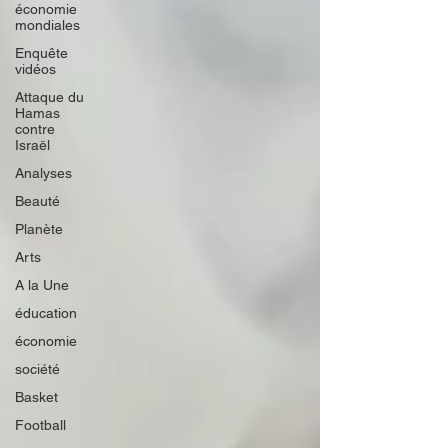
économie
mondiales
Enquête
vidéos
Attaque du
Hamas
contre
Israël
Analyses
Beauté
Planète
Arts
A la Une
éducation
économie
société
Basket
Football