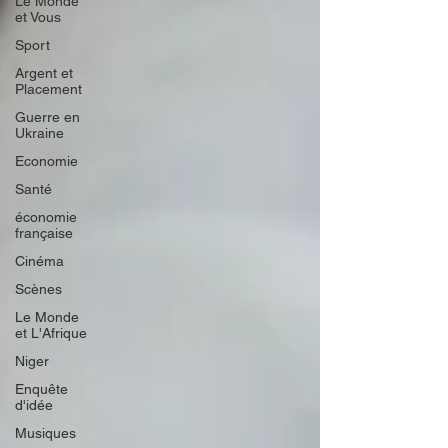
Le Monde
et Vous
Sport
Argent et
Placement
Guerre en
Ukraine
Economie
Santé
économie
française
Cinéma
Scènes
Le Monde
et L'Afrique
Niger
Enquête
d'idée
Musiques