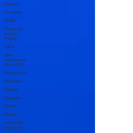
Science
Podcasts
Mode
Coupe du
monde
Rugby
Lybie
Jeux
olympiques
Paris 2024
Disparitions
Actualités
Culture
Voyages
Climat
Vidéos
Le Monde
des livres