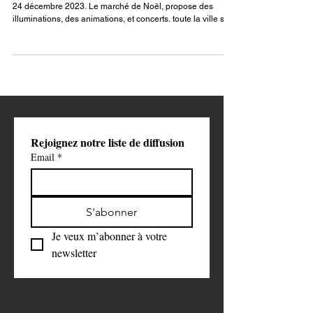
Vivez la magie de Noël à Strasbourg du 24 novembre au
24 décembre 2023. Le marché de Noël, propose des
illuminations, des animations, et concerts. toute la ville se
met aux couleurs des fêtes. Depuis l'ouverture du marché
de Noël à Strasbourg, c'est comme si la capitale de
l'Europe ne désemplissait pas. Du monde, matin midi et
soir, saturant le centre ville et ses accès. Tous les visiteurs
ne sont pas forcément fouillés et les touristes arrivant en
tramway accèdent directemen
Rejoignez notre liste de diffusion
Email
*
S'abonner
Je veux m’abonner à votre 
newsletter