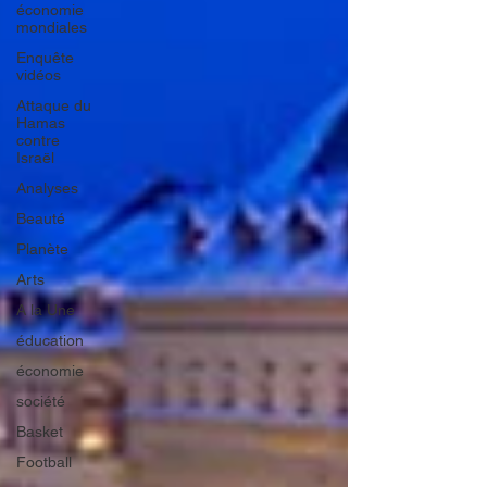
économie
mondiales
Enquête
vidéos
Attaque du
Hamas
contre
Israël
Analyses
Beauté
Planète
Arts
A la Une
éducation
économie
société
Basket
Football