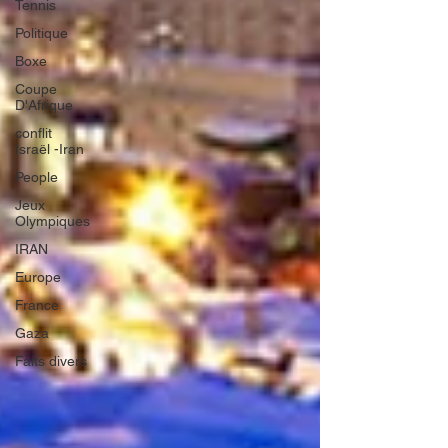
Tennis
Politique
Boxe
Coupe
D'Afrique
conflit
Israël -Iran
People
Jeux
Olympiques
IRAN
Europe
France
Gaza
Faits divers