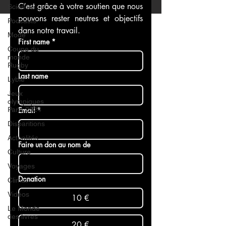
C’est grâce à votre soutien que nous 
Science
pouvons rester neutres et objectifs 
Podcasts
dans notre travail.
Mode
First name
*
Coupe du
monde
Rugby
Last name
Lybie
Jeux
olympiques
Paris 2024
Email
*
Disparitions
Actualités
Faire un don au nom de
Culture
Voyages
Donation
Climat
Vidéos
10 €
Le Monde
des livres
20 €