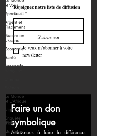
Le Monde
et Vous
Rejoignez notre liste de diffusion
Email
*
Sport
Argent et
Placement
Guerre en
S'abonner
Ukraine
Je veux m’abonner à votre 
Economie
newsletter
Santé
économie
française
Cinéma
Scènes
Le Monde
et L'Afrique
Faire un don 
Niger
Enquête
symbolique
d'idée
Musiques
Aidez-nous à faire la différence. 