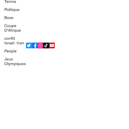
Tennis
L'équipe
Politique
Politique de confidentialité
Boxe
Termes et conditions
Coupe
© 2025 Bsean Media TV
D'Afrique
conflit
Israël -Iran
People
Jeux
Olympiques
IRAN
Europe
France
Gaza
Faits divers