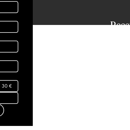
Rece
dans
aux 
Abon
30 €
Mentio
Termes
conditi
Politiq
© 2025