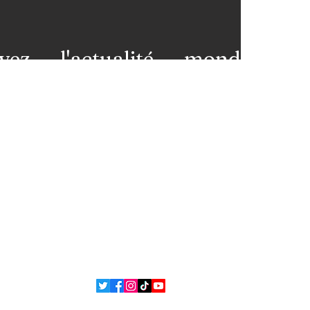
vez l'actualité mondiale
 votre messagerie et restez
premières loges de l'info!
nez-vous à notre newsletter
ns légales
Contact
 et
L'équipe
ons
ue de confidentialité
Politique de cookies
 Bsean Media TV