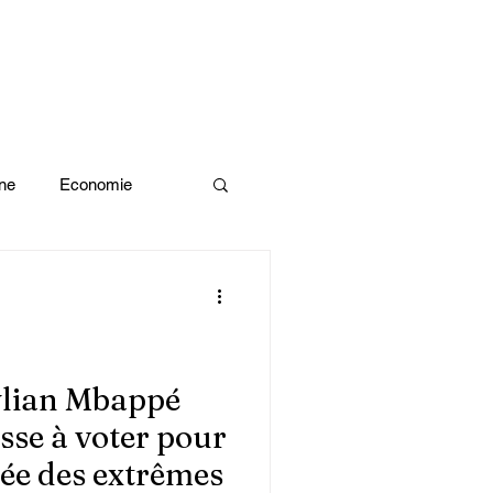
ne
Economie
Enquête d'idée
x olympiques Paris 2024
Kylian Mbappé
esse à voter pour
ivres
ée des extrêmes