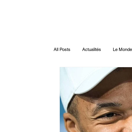
All Posts
Actualités
Le Monde
Santé
économie française
Musiques
Science
Pod
Disparitions
Actualités