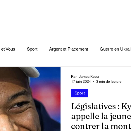
 et Vous
Sport
Argent et Placement
Guerre en Ukrai
Cinéma
Scènes
Le Monde et L'Afrique
Niger
Par : James Keou
17 juin 2024
3 min de lecture
Sport
casts
Mode
Coupe du monde Rugby
Lybie
Jeu
Législatives : 
appelle la jeun
Culture
Voyages
Climat
Vidéos
Le Monde des l
contrer la mont