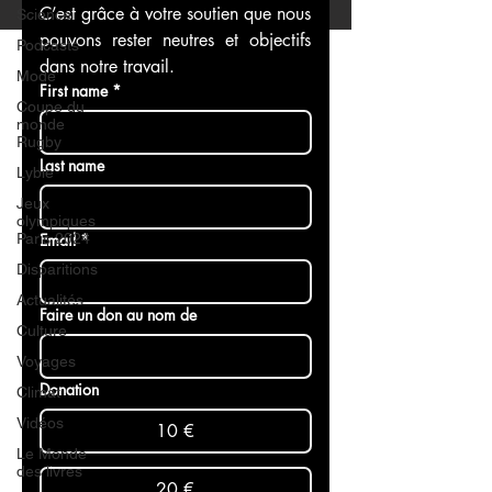
C’est grâce à votre soutien que nous 
Science
pouvons rester neutres et objectifs 
Podcasts
dans notre travail.
Mode
First name
*
Coupe du
monde
Rugby
Last name
Lybie
Jeux
olympiques
Paris 2024
Email
*
Disparitions
Actualités
Faire un don au nom de
Culture
Voyages
Donation
Climat
Vidéos
10 €
Le Monde
des livres
20 €