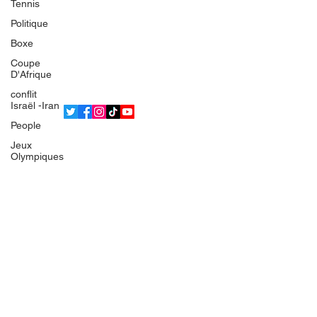
Tennis
L'équipe
Politique
Politique de confidentialité
Boxe
Termes et conditions
Coupe
© 2025 Bsean Media TV
D'Afrique
conflit
Israël -Iran
People
Jeux
Olympiques
IRAN
Europe
France
Gaza
Faits divers