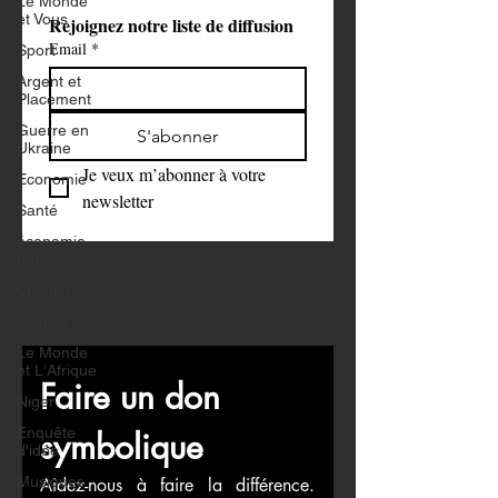
Le Monde
et Vous
Rejoignez notre liste de diffusion
Email
*
Sport
Argent et
Placement
Guerre en
S'abonner
Ukraine
Je veux m’abonner à votre 
Economie
newsletter
Santé
économie
française
Cinéma
Scènes
Le Monde
et L'Afrique
Faire un don 
Niger
Enquête
symbolique
d'idée
Musiques
Aidez-nous à faire la différence. 