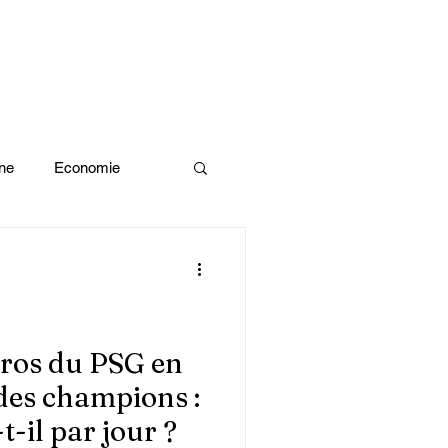
ne
Economie
Enquête d'idée
x olympiques Paris 2024
éros du PSG en
 des champions :
ivres
-il par jour ?