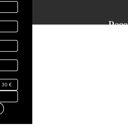
Rece
dans
aux 
Abon
30 €
Mentio
Termes
conditi
Politiq
© 2025