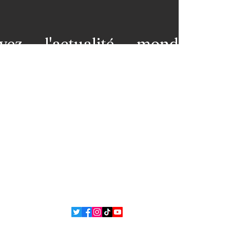
vez l'actualité mondiale
 votre messagerie et restez
premières loges de l'info!
nez-vous à notre newsletter
ns légales
Contact
 et
L'équipe
ons
ue de confidentialité
Politique de cookies
 Bsean Media TV