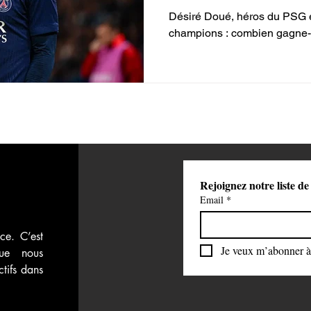
Désiré Doué, héros du PSG e
 vidéos
Attaque du Hamas contre Israël
champions : combien gagne-t-
Rejoignez notre liste de
Email
*
ce. C’est 
Je veux m’abonner à 
ue nous 
tifs dans 