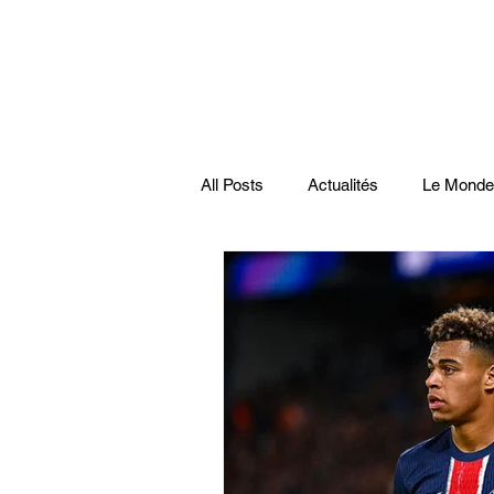
All Posts
Actualités
Le Monde
Santé
économie française
Musiques
Science
Pod
Disparitions
Actualités