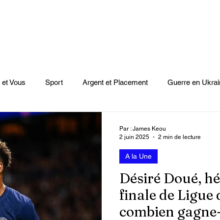
 et Vous
Sport
Argent et Placement
Guerre en Ukrai
Cinéma
Scènes
Le Monde et L'Afrique
Niger
Par : James Keou
2 juin 2025
2 min de lecture
A la Une
casts
Mode
Coupe du monde Rugby
Lybie
Jeu
Désiré Doué, h
finale de Ligue
Culture
Voyages
Climat
Vidéos
Le Monde des l
combien gagne-t