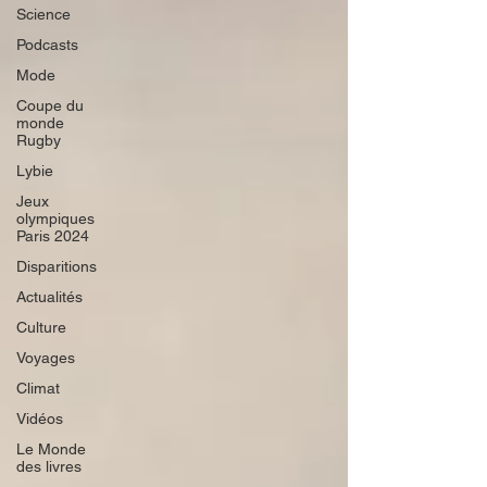
Science
Podcasts
Mode
Coupe du
monde
Rugby
Lybie
Jeux
olympiques
Paris 2024
Disparitions
Actualités
Culture
Voyages
Climat
Vidéos
Le Monde
des livres