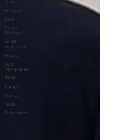
Tennis
Politique
Boxe
Coupe
D'Afrique
conflit
Israël -Iran
People
Jeux
Olympiques
IRAN
Europe
France
Gaza
Faits divers