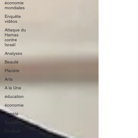
économie
mondiales
Enquête
vidéos
Attaque du
Hamas
contre
Israël
Analyses
Beauté
Planète
Arts
A la Une
éducation
économie
société
Basket
Football