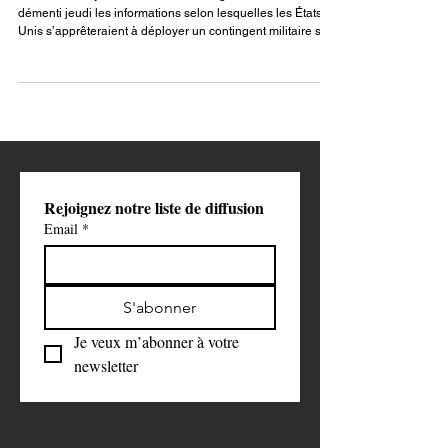
évoque un “changement d’ère”
Le ministère syrien des Affaires étrangères a fermement
démenti jeudi les informations selon lesquelles les États-
Unis s’apprêteraient à déployer un contingent militaire sur
une base aérienne à Damas. L’agence officielle SANA a
rapporté qu’une source du ministère a qualifié ces
affirmations de « fausses », dénonçant des rumeurs «
dépourvues de tout fondement ».
Rejoignez notre liste de diffusion
Email
*
S'abonner
Je veux m’abonner à votre 
newsletter