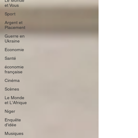
Le Monde
et Vous
Sport
Argent et
Placement
Guerre en
Ukraine
Economie
Santé
économie
française
Cinéma
Scènes
Le Monde
et L'Afrique
Niger
Enquête
d'idée
Musiques