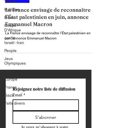
Tennis
Actualités
Politique
Boxe
La France envisage de reconnaître
Coupe
l’État palestinien en juin, annonce
D'Afrique
Emmanuel Macron
conflit
Israël -Iran
La France envisage de reconnaître l’État palestinien en
juin, annonce Emmanuel Macron
People
Jeux
Olympiques
IRAN
Europe
France
Gaza
Rejoignez notre liste de diffusion
Faits divers
Email
*
S'abonner