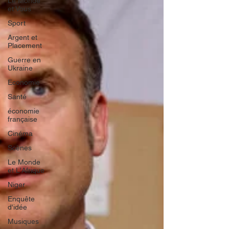
Le Monde
et Vous
Sport
Argent et
Placement
Guerre en
Ukraine
Economie
Santé
économie
française
Cinéma
Scènes
Le Monde
et L'Afrique
Niger
Enquête
d'idée
Musiques