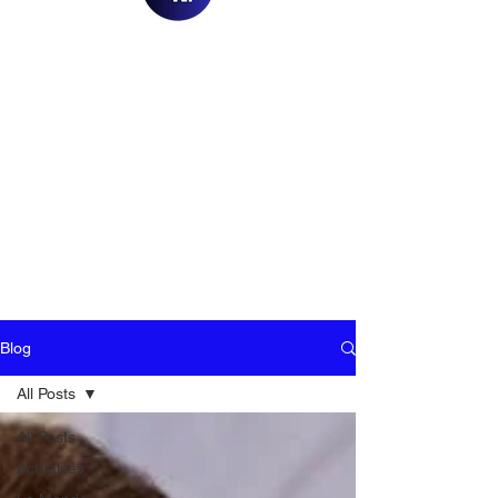
Blog
All Posts
All Posts
Actualités