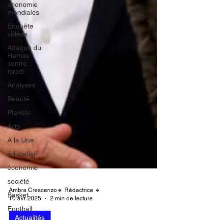
économie
mondiales
Enquête
vidéos
Attaque du
Hamas
contre
Israël
Analyses
Beauté
Planète
Arts
A la Une
éducation
économie
société
Basket
Ambra Crescenzo🔸 Rédactrice 🔸
Football
10 avr. 2025
2 min de lecture