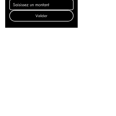
30 €
Valider
Recevez l'actualité mondiale
dans votre messagerie et
restez aux premières loges
de l'info! Abonnez-vous à
notre newsletter
Contact
Politique de cookies
Mentions légales
L'équipe