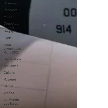
Science
Podcasts
Mode
Coupe du
monde
Rugby
Lybie
Jeux
olympiques
Paris 2024
Disparitions
Actualités
Culture
Voyages
Climat
Vidéos
Le Monde
des livres