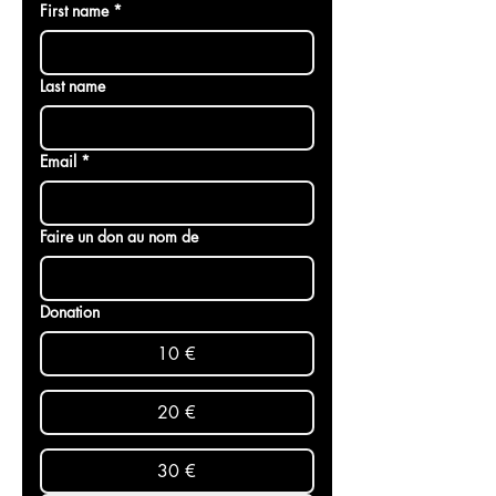
pouvons rester neutres et objectifs 
dans notre travail.
First name
*
Last name
Email
*
Faire un don au nom de
Donation
10 €
20 €