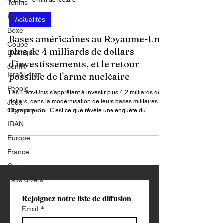
Tennis
Par : James Keou
Politique
1 juil.
3 min de lecture
Boxe
Actualités
Coupe
D'Afrique
Bases américaines au Royaume-Uni :
conflit
plus de 4 milliards de dollars
Israël -Iran
d'investissements, et le retour
People
possible de l'arme nucléaire
Jeux
Olympiques
Les États-Unis s'apprêtent à investir plus 4,2 milliards de
dollars, dans la modernisation de leurs bases militaires au
IRAN
Royaume-Uni. C'est ce que révèle une enquête du
Europe
quotidien britannique The Guardian, qui s'appuie sur une
présentation d'ingénieurs militaires américains datée de
France
mars 2026 et sur des documents budgétaires transmis au
Gaza
Congrès.
Faits divers
Rejoignez notre liste de diffusion