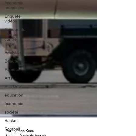
économie
mondiales
Enquête
vidéos
Attaque du
Hamas
contre
Israël
Analyses
Beauté
Planète
Arts
A la Une
éducation
économie
société
Basket
Football