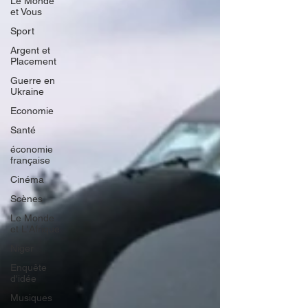
Le Monde
et Vous
Sport
Argent et
Placement
Guerre en
Ukraine
Economie
Santé
économie
française
Cinéma
Scènes
Le Monde
et L'Afrique
Niger
Enquête
d'idée
Musiques